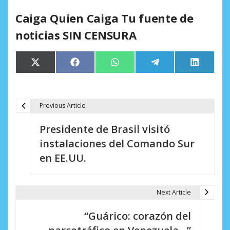
Caiga Quien Caiga Tu fuente de
noticias SIN CENSURA
Compartir
Compartir
Compartir
Compartir
Comparti
X
Facebook
WhatsApp
Telegram
LinkedIn
en
en
en
en
en
(Twitter)
Previous Article
N
Presidente de Brasil visitó
a
instalaciones del Comando Sur
v
en EE.UU.
e
g
Next Article
a
“Guárico: corazón del
c