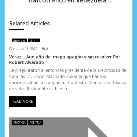
narcotráfico en Venezuela…”
i
ó
Related Articles
n
d
#NOTICIA
SALUD
marzo 13, 2020
0
e
Veraz… Aun año del mega apagón y sin resolver Por
e
Robert Alvarado
Le preguntaron al entonces presidente de la Electricidad de
n
Caracas Dr. Oscar Machado Zuloaga qué haría si
nacionalizaban la compañía... Contesto: Montar una fábrica
t
de velas Realmente es bien trist
r
READ MORE
a
d
#NOTICIA
POLÍTICA
a