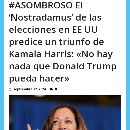
Minister...
#ASOMBROSO El
AGOSTO 6, 2026
‘Nostradamus’ de las
elecciones en EE UU
predice un triunfo de
Kamala Harris: «No hay
nada que Donald Trump
pueda hacer»
septiembre 22, 2024
0