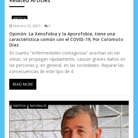
Related Articles
d
e
#NOTICIA
febrero 23, 2021
0
e
Opinión: La Xenofobia y la Aporofobia, tiene una
característica común con el COVID-19, Por Coromoto
n
Díaz
t
En cuanto “enfermedades contagiosas” acechan sin ser
vistas, se propagan rápidamente, causan graves daños en
r
las personas y, en general, en las sociedades. Reparar las
consecuencias de este tipo de d
a
READ MORE
d
a
#NOTICIA
NACIONALES
s