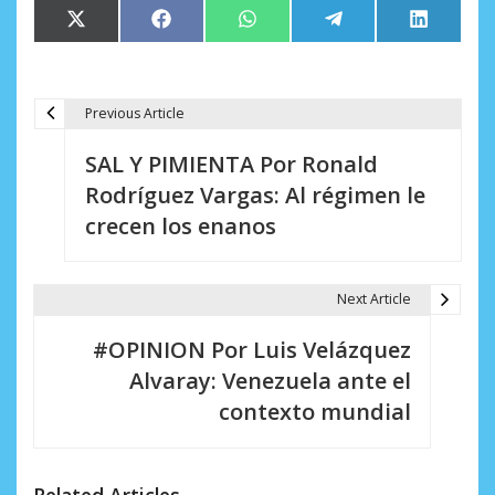
Compartir
Compartir
Compartir
Compartir
Comparti
X
Facebook
WhatsApp
Telegram
LinkedIn
en
en
en
en
en
(Twitter)
Previous Article
N
SAL Y PIMIENTA Por Ronald
a
Rodríguez Vargas: Al régimen le
v
crecen los enanos
e
g
Next Article
a
#OPINION Por Luis Velázquez
c
Alvaray: Venezuela ante el
i
contexto mundial
ó
n