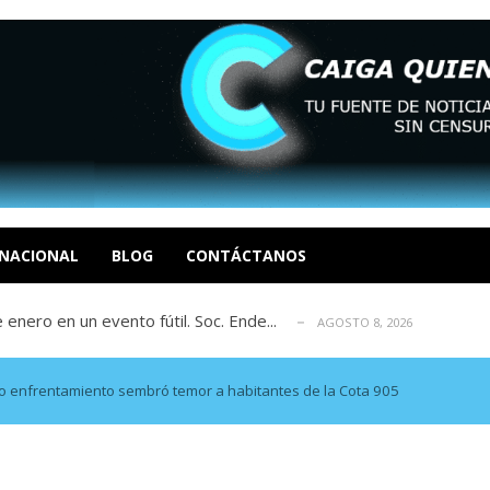
eón R
AGOSTO 8, 2026
tratégica, Realpolitik y el Desmante...
AGOSTO 8, 2026
 García
NACIONAL
BLOG
CONTÁCTANOS
AGOSTO 7, 2026
 enero en un evento fútil. Soc. Ende...
AGOSTO 8, 2026
osé Luis Centeno S
AGOSTO 8, 2026
eón R
AGOSTO 8, 2026
tratégica, Realpolitik y el Desmante...
AGOSTO 8, 2026
o enfrentamiento sembró temor a habitantes de la Cota 905
 García
AGOSTO 7, 2026
 enero en un evento fútil. Soc. Ende...
AGOSTO 8, 2026
osé Luis Centeno S
AGOSTO 8, 2026