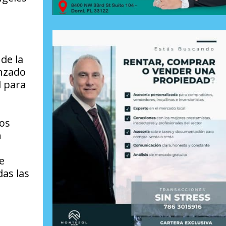
de la
anzado
l para
nos
n
e
as las