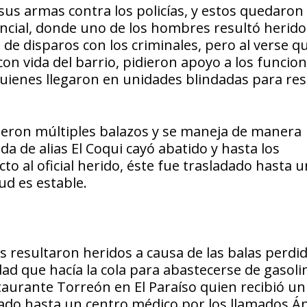
sus armas contra los policías, y estos quedaron
encial, donde uno de los hombres resultó herido
de disparos con los criminales, pero al verse qu
 vida del barrio, pidieron apoyo a los funcion
quienes llegaron en unidades blindadas para res
bieron múltiples balazos y se maneja de manera
a de alias El Coqui cayó abatido y hasta los
o al oficial herido, éste fue trasladado hasta u
ud es estable.
s resultaron heridos a causa de las balas perdid
d que hacía la cola para abastecerse de gasolin
staurante Torreón en El Paraíso quien recibió un
adado hasta un centro médico por los llamados Á