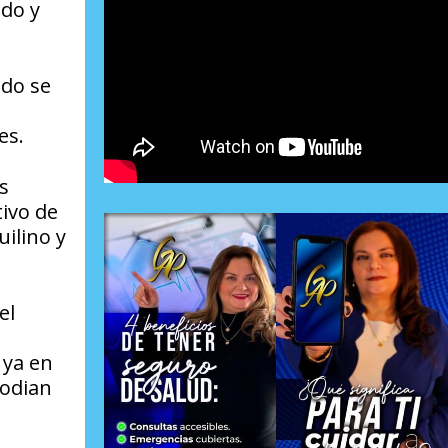
ado y
ndo se
des.
s
tivo de
ilino y
el
 ya en
todian