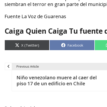
siembran el terror en gran parte del municip
Fuente La Voz de Guarenas
Caiga Quien Caiga Tu fuente 
Compartir
Compartir
X (Twitter)
Facebook
en
en
Previous Article
N
Niño venezolano muere al caer del
a
piso 17 de un edificio en Chile
v