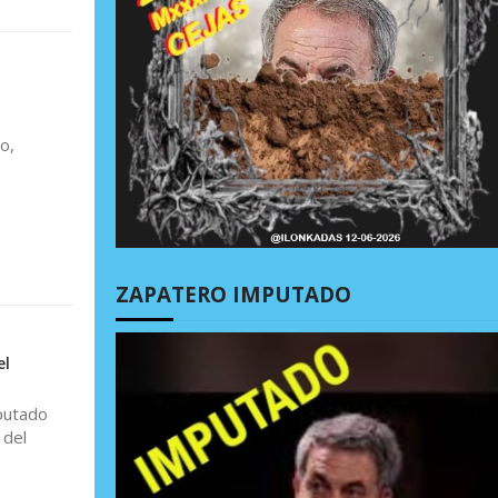
o,
ZAPATERO IMPUTADO
el
iputado
 del