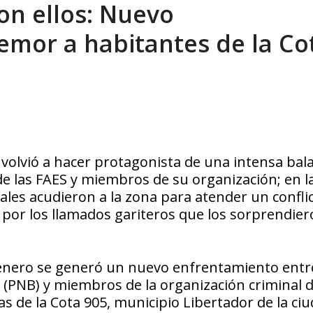
n ellos: Nuevo
eón R
AGOSTO 8, 2026
mor a habitantes de la Co
i volvió a hacer protagonista de una intensa bal
de las FAES y miembros de su organización; en l
iales acudieron a la zona para atender un confli
 por los llamados gariteros que los sorprendier
e enero se generó un nuevo enfrentamiento entr
a (PNB) y miembros de la organización criminal d
ias de la Cota 905, municipio Libertador de la ci