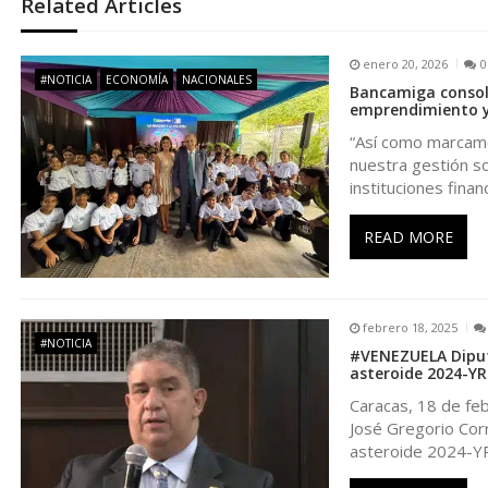
e
Related Articles
g
enero 20, 2026
0
#NOTICIA
ECONOMÍA
NACIONALES
Bancamiga consoli
a
emprendimiento y
“Así como marcamo
c
nuestra gestión so
instituciones finan
i
READ MORE
ó
n
febrero 18, 2025
#NOTICIA
#VENEZUELA Diputa
d
asteroide 2024-YR
Caracas, 18 de feb
e
José Gregorio Corr
asteroide 2024-Y