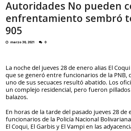
Autoridades No pueden co
¿QUE PROTEGES TU? Por: Miguel Ángel L
enfrentamiento sembró te
905
marzo 30, 2021
0
La noche del jueves 28 de enero alias El Coqu
que se generó entre funcionarios de la PNB, 
uno de sus secuaces resultó abatido. Los ofic
un complejo residencial, pero fueron pillados
balazos.
En horas de la tarde del pasado jueves 28 d
funcionarios de la Policía Nacional Bolivarian
El Coqui, El Garbis y El Vampi en las adyacenc