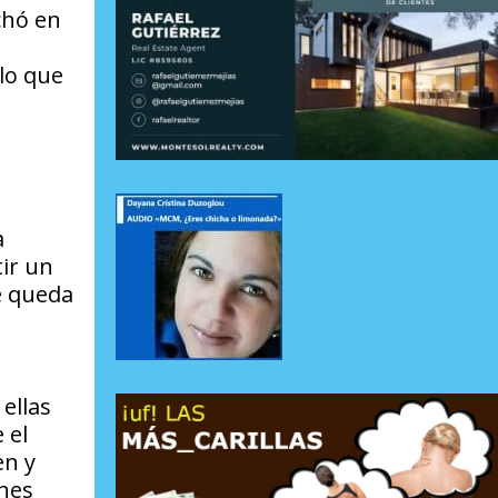
chó en
lo que
a
ir un
e queda
ellas
 el
en y
enes