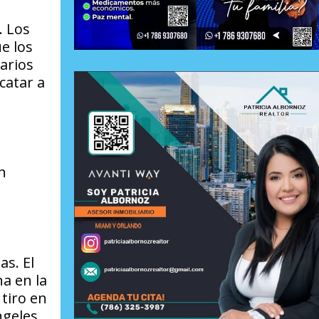
. Los
e los
arios
catar a
n
as. El
a en la
 tiro en
ngeles