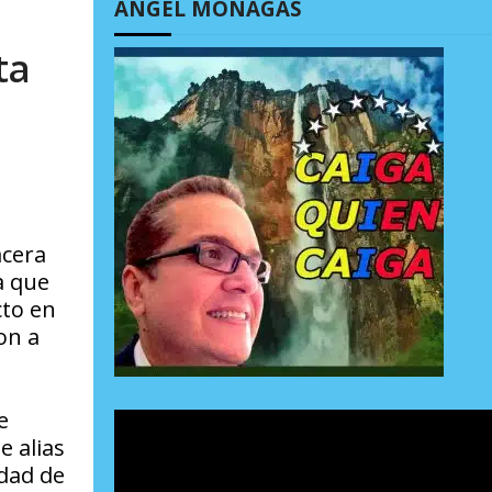
ÁNGEL MONAGAS
ta
acera
a que
cto en
on a
e
e alias
udad de