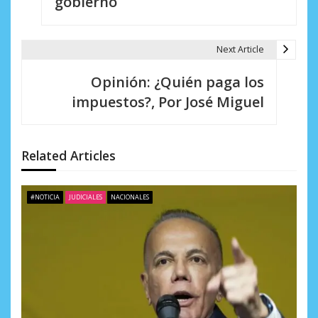
gobierno
g
a
Next Article
c
Opinión: ¿Quién paga los
i
impuestos?, Por José Miguel
ó
n
Related Articles
d
e
#NOTICIA
JUDICIALES
NACIONALES
e
n
t
r