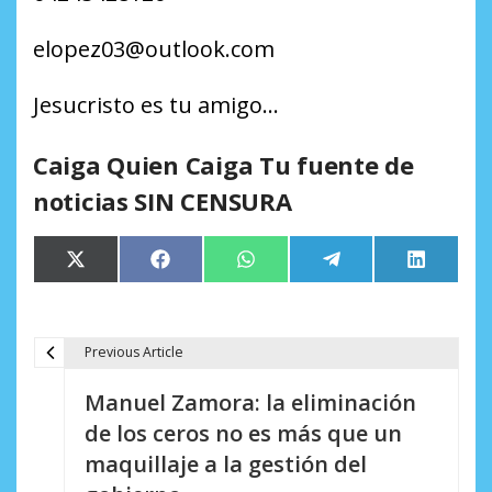
elopez03@outlook.com
Jesucristo es tu amigo…
Caiga Quien Caiga Tu fuente de
noticias SIN CENSURA
Compartir
Compartir
Compartir
Compartir
Comparti
X
Facebook
WhatsApp
Telegram
LinkedIn
en
en
en
en
en
(Twitter)
Previous Article
N
Manuel Zamora: la eliminación
a
de los ceros no es más que un
v
maquillaje a la gestión del
e