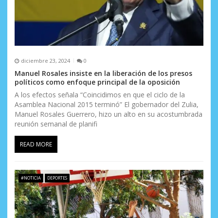
a
d
a
s
diciembre 23, 2024
0
Manuel Rosales insiste en la liberación de los presos
políticos como enfoque principal de la oposición
A los efectos señala “Coincidimos en que el ciclo de la
Asamblea Nacional 2015 terminó” El gobernador del Zulia,
Manuel Rosales Guerrero, hizo un alto en su acostumbrada
reunión semanal de planifi
READ MORE
#NOTICIA
DEPORTES