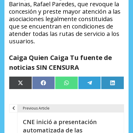
Barinas, Rafael Paredes, que revoque la
concesión y preste mayor atención a las
asociaciones legalmente constituidas
que se encuentran en condiciones de
atender todas las rutas de servicio a los
usuarios.
Caiga Quien Caiga Tu fuente de
noticias SIN CENSURA
Compartir
Compartir
Compartir
Compartir
Comparti
X
Facebook
WhatsApp
Telegram
LinkedIn
en
en
en
en
en
(Twitter)
Previous Article
N
CNE inició a presentación
a
automatizada de las