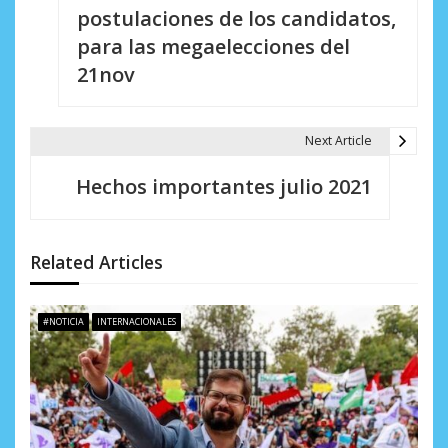
v
postulaciones de los candidatos,
e
para las megaelecciones del
21nov
g
a
Next Article
c
i
Hechos importantes julio 2021
ó
n
Related Articles
d
e
#NOTICIA
INTERNACIONALES
e
n
t