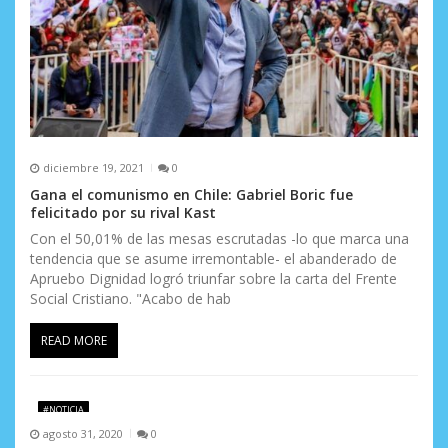
r
a
d
a
s
diciembre 19, 2021
0
Gana el comunismo en Chile: Gabriel Boric fue
felicitado por su rival Kast
Con el 50,01% de las mesas escrutadas -lo que marca una
tendencia que se asume irremontable- el abanderado de
Apruebo Dignidad logró triunfar sobre la carta del Frente
Social Cristiano. "Acabo de hab
READ MORE
#NOTICIA
agosto 31, 2020
0