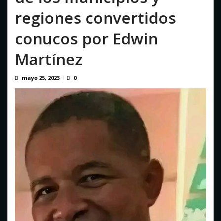
El fútbol despide a Jorge Messi, padre y representante del
regiones convertidos
astro argentino
agosto 8, 2026
conucos por Edwin
Martínez
mayo 25, 2023
0