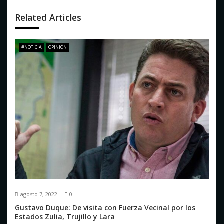
n
d
Related Articles
e
#NOTICIA
OPINIÓN
e
n
t
r
a
d
a
s
agosto 7, 2022
0
Gustavo Duque: De visita con Fuerza Vecinal por los
Estados Zulia, Trujillo y Lara