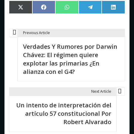
Compartir
Compartir
Compartir
Compartir
Comparti
X
Facebook
WhatsApp
Telegram
LinkedIn
en
en
en
en
en
(Twitter)
Previous Article
N
Verdades Y Rumores por Darwin
a
Chávez: El régimen quiere
v
explotar las primarias ¿En
e
alianza con el G4?
g
a
Next Article
c
Un intento de interpretación del
i
artículo 57 constitucional Por
Robert Alvarado
ó