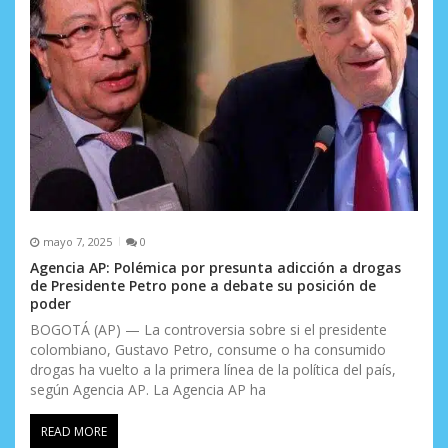
t
r
a
d
a
s
mayo 7, 2025
0
Agencia AP: Polémica por presunta adicción a drogas
de Presidente Petro pone a debate su posición de
poder
BOGOTÁ (AP) — La controversia sobre si el presidente
colombiano, Gustavo Petro, consume o ha consumido
drogas ha vuelto a la primera línea de la política del país,
según Agencia AP. La Agencia AP ha
READ MORE