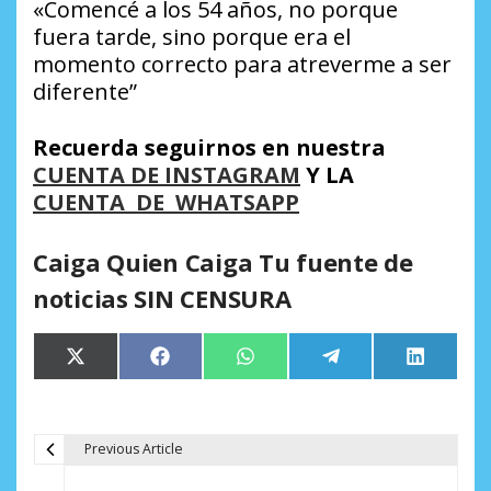
«Comencé a los 54 años, no porque
fuera tarde, sino porque era el
momento correcto para atreverme a ser
diferente
”
Recuerda seguirnos en nuestra
CUENTA DE INSTAGRAM
Y LA
CUENTA DE WHATSAPP
Caiga Quien Caiga Tu fuente de
noticias SIN CENSURA
Compartir
Compartir
Compartir
Compartir
Comparti
X
Facebook
WhatsApp
Telegram
LinkedIn
en
en
en
en
en
(Twitter)
Previous Article
N