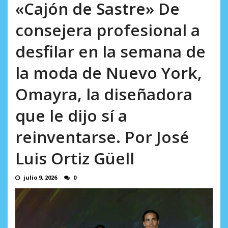
en...
«Cajón de Sastre» De
AGOSTO 7, 2026
consejera profesional a
desfilar en la semana de
la moda de Nuevo York,
Omayra, la diseñadora
que le dijo sí a
reinventarse. Por José
Luis Ortiz Güell
julio 9, 2026
0