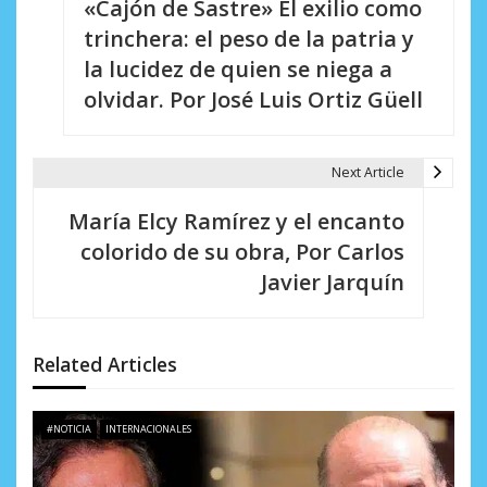
«Cajón de Sastre» El exilio como
a
trinchera: el peso de la patria y
v
la lucidez de quien se niega a
e
olvidar. Por José Luis Ortiz Güell
g
a
Next Article
c
María Elcy Ramírez y el encanto
i
colorido de su obra, Por Carlos
Javier Jarquín
ó
n
d
Related Articles
e
#NOTICIA
INTERNACIONALES
e
n