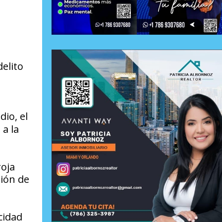
delito
dio, el
a la
roja
sión de
cidad