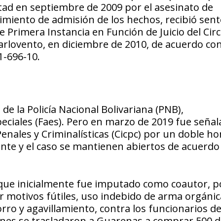
ertad en septiembre de 2009 por el asesinato de
imiento de admisión de los hechos, recibió sent
 Primera Instancia en Función de Juicio del Circ
arlovento, en diciembre de 2010, de acuerdo con
1-696-10.
de la Policía Nacional Bolivariana (PNB),
peciales (Faes). Pero en marzo de 2019 fue seña
Penales y Criminalísticas (Cicpc) por un doble ho
nte y el caso se mantienen abiertos de acuerdo
que inicialmente fue imputado como coautor, po
or motivos fútiles, uso indebido de arma orgánic
rro y agavillamiento, contra los funcionarios d
ienes se trasladaron a Guarenas a comprar 500 d