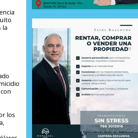
encia
uito
 la
lado
micidio
 con
r los
a,
e
ólares