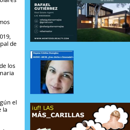
smos
019,
pal de
de los
naria
egún el
 la