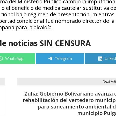
cima del Ministerio Público cambió la imputación
dio el beneficio de medida cautelar sustitutiva d
dicional bajo régimen de presentación, mientras
ibertad condicional fue nombrado director de la 
aña para la alcaldía.
de noticias SIN CENSURA
Compartir
Compartir
Compa
WhatsApp
Telegram
Linked
en
en
en
Next Arti
Zulia: Gobierno Bolivariano avanza 
rehabilitación del vertedero municip
para saneamiento ambiental d
municipio Pulg