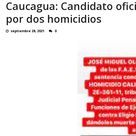
Caucagua: Candidato ofici
En 8 meses «876 horas de apagones» El de
por dos homicidios
septiembre 28, 2021
0