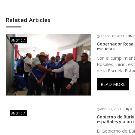
e
Related Articles
g
enero 31, 2023
0
a
#NOTICIA
Gobernador Rosal
escuelas
c
Con el cumplimien
Rosales, inició, e
i
de la Escuela Esta
ó
READ MORE
n
abril 27, 2021
0
d
#NOTICIA
Gobierno de Burki
españoles y a un 
e
El Gobierno de Bur