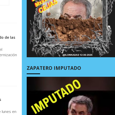
o de las
el
ernización
ZAPATERO IMPUTADO
s
e lunes en