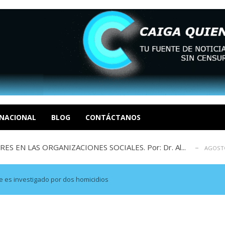
sbastador costo del colapso eléctrico en...
AGOSTO 7, 2026
idad? Por Dayana Cristina Duzoglou L.
AGOSTO 6, 2026
xcusas, apagones y promesas incumplidas...
NACIONAL
BLOG
CONTÁCTANOS
AGOSTO 6, 2026
 EN LAS ORGANIZACIONES SOCIALES. Por: Dr. Al...
AGOSTO
negociación en la política: distinc...
AGOSTO 7, 2026
sbastador costo del colapso eléctrico en...
AGOSTO 7, 2026
idad? Por Dayana Cristina Duzoglou L.
AGOSTO 6, 2026
de es investigado por dos homicidios
xcusas, apagones y promesas incumplidas...
AGOSTO 6, 2026
 EN LAS ORGANIZACIONES SOCIALES. Por: Dr. Al...
AGOSTO
negociación en la política: distinc...
AGOSTO 7, 2026