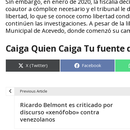
Sin embargo, en enero de 2020, la fiscalía dé
coautor a cómplice necesario y el tribunal le 
libertad, lo que se conoce como libertad con
continúen las investigaciones. A pesar de la l
Municipal de Acevedo, donde comenzó su camp
Caiga Quien Caiga Tu fuente 
Compartir
Compartir
X (Twitter)
Facebook
en
en
Previous Article
N
Ricardo Belmont es criticado por
a
discurso «xenófobo» contra
venezolanos
v