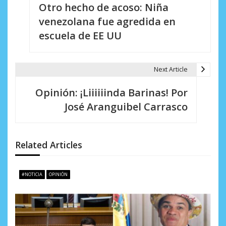
Otro hecho de acoso: Niña
a
venezolana fue agredida en
v
escuela de EE UU
e
g
Next Article
a
Opinión: ¡Liiiiiinda Barinas! Por
c
José Aranguibel Carrasco
i
ó
Related Articles
n
d
#NOTICIA
OPINIÓN
e
e