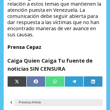
relación a estos temas que mantienen la
atención puesta en Venezuela. La
comunicación debe seguir abierta para
dar respuesta a las víctimas que no han
encontrado maneras de ver avance en
sus causas.
Prensa Cepaz
Caiga Quien Caiga Tu fuente de
noticias SIN CENSURA
Compartir
Compartir
Compartir
Compartir
Comparti
X
Facebook
WhatsApp
Telegram
LinkedIn
en
en
en
en
en
(Twitter)
Previous Article
N