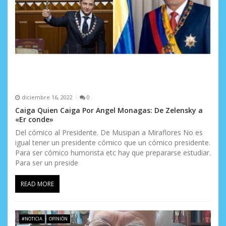
n
t
r
a
d
a
diciembre 16, 2022
0
s
Caiga Quien Caiga Por Angel Monagas: De Zelensky a
«Er conde»
Del cómico al Presidente. De Musipan a Miraflores No es
igual tener un presidente cómico que un cómico presidente.
Para ser cómico humorista etc hay que prepararse estudiar.
Para ser un preside
READ MORE
#NOTICIA
OPINIÓN