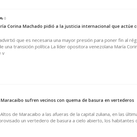
0
ía Corina Machado pidió a la justicia internacional que actúe 
 advirtió que es necesaria una mayor presión para poner fin al ré
de una transición política La líder opositora venezolana María Cori
 v
0
 Maracaibo sufren vecinos con quema de basura en vertederos
Altos de Maracaibo a las afueras de la capital zuliana, en las últim
ovisado un vertedero de basura a cielo abierto, los habitantes 