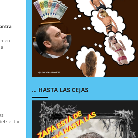
contra
gimen
na
… HASTA LAS CEJAS
as
del sector