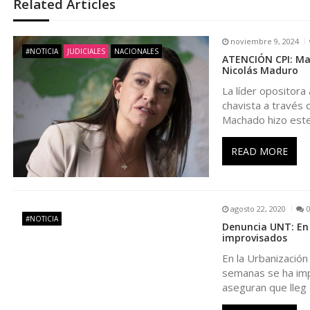
Related Articles
e
noviembre 9, 2024
g
#NOTICIA
JUDICIALES
NACIONALES
ATENCIÓN CPI: Mar
Nicolás Maduro
a
La líder opositora
chavista a través 
c
Machado hizo este
i
READ MORE
ó
agosto 22, 2020
n
#NOTICIA
Denuncia UNT: En
improvisados
d
En la Urbanización 
semanas se ha impr
aseguran que lleg
e