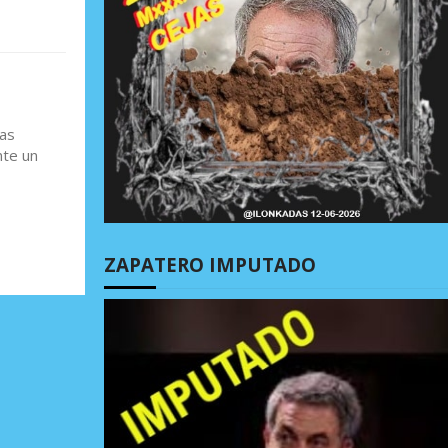
eas
nte un
ZAPATERO IMPUTADO