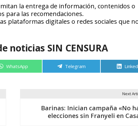
mitan la entrega de información, contenidos o
os para las recomendaciones.
as plataformas digitales o redes sociales que n
de noticias SIN CENSURA
Compartir
Compartir
Compa
WhatsApp
Telegram
Linked
en
en
en
Next Arti
Barinas: Inician campaña «No h
elecciones sin Franyeli en Cas