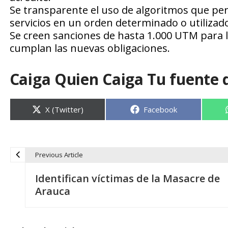
Se transparente el uso de algoritmos que per
servicios en un orden determinado o utilizad
Se creen sanciones de hasta 1.000 UTM para l
cumplan las nuevas obligaciones.
Caiga Quien Caiga Tu fuente 
Compartir
Compartir
X (Twitter)
Facebook
en
en
Previous Article
N
Identifican víctimas de la Masacre de
a
Arauca
v