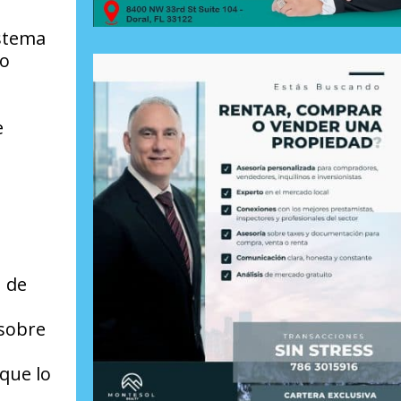
istema
ro
e
n de
 sobre
 que lo