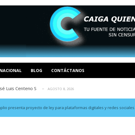
eón R
AGOSTO 8, 2026
tratégica, Realpolitik y el Desmante...
AGOSTO 8, 2026
 García
AGOSTO 7, 2026
 enero en un evento fútil. Soc. Ende...
NACIONAL
BLOG
CONTÁCTANOS
AGOSTO 8, 2026
osé Luis Centeno S
AGOSTO 8, 2026
eón R
AGOSTO 8, 2026
tratégica, Realpolitik y el Desmante...
AGOSTO 8, 2026
 García
AGOSTO 7, 2026
plio presenta proyecto de ley para plataformas digitales y redes sociales
 enero en un evento fútil. Soc. Ende...
AGOSTO 8, 2026
osé Luis Centeno S
AGOSTO 8, 2026
eón R
AGOSTO 8, 2026