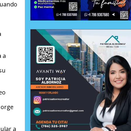
 cuando
a
a a
 su
eo
Jorge
ular a