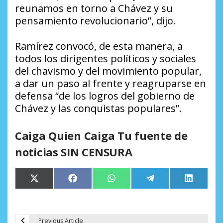
reunamos en torno a Chávez y su
pensamiento revolucionario”, dijo.
Ramírez convocó, de esta manera, a
todos los dirigentes políticos y sociales
del chavismo y del movimiento popular,
a dar un paso al frente y reagruparse en
defensa “de los logros del gobierno de
Chávez y las conquistas populares”.
Caiga Quien Caiga Tu fuente de
noticias SIN CENSURA
Compartir
Compartir
Compartir
Compartir
Comparti
X
Facebook
WhatsApp
Telegram
LinkedIn
en
en
en
en
en
(Twitter)
Previous Article