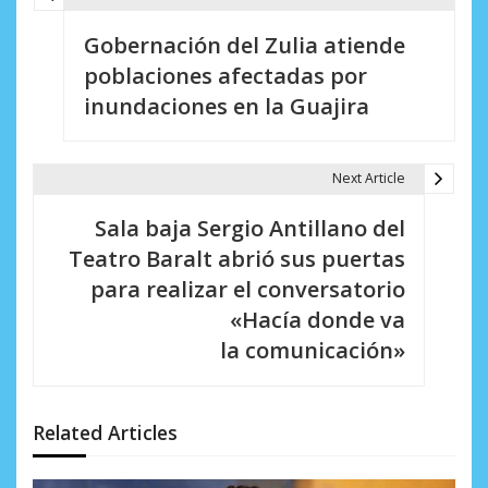
N
Gobernación del Zulia atiende
a
poblaciones afectadas por
v
inundaciones en la Guajira
e
g
Next Article
a
Sala baja Sergio Antillano del
c
Teatro Baralt abrió sus puertas
i
para realizar el conversatorio
«Hacía donde va
ó
la comunicación»
n
d
Related Articles
e
e