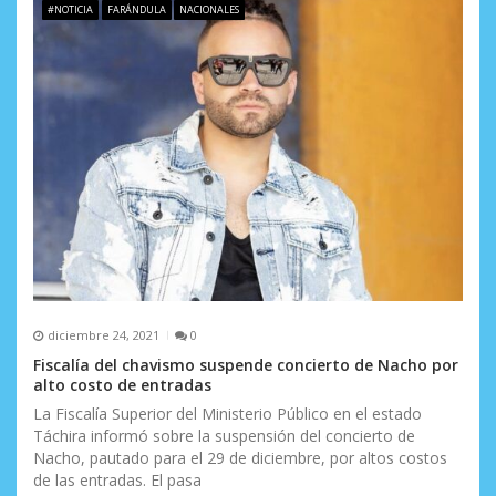
#NOTICIA
FARÁNDULA
NACIONALES
n
t
r
a
d
a
s
diciembre 24, 2021
0
Fiscalía del chavismo suspende concierto de Nacho por
alto costo de entradas
La Fiscalía Superior del Ministerio Público en el estado
Táchira informó sobre la suspensión del concierto de
Nacho, pautado para el 29 de diciembre, por altos costos
de las entradas. El pasa