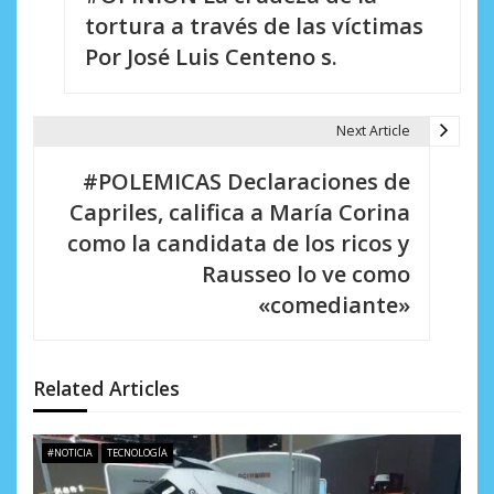
a
tortura a través de las víctimas
v
Por José Luis Centeno s.
e
g
Next Article
a
#POLEMICAS Declaraciones de
c
Capriles, califica a María Corina
i
como la candidata de los ricos y
Rausseo lo ve como
ó
«comediante»
n
d
Related Articles
e
e
#NOTICIA
TECNOLOGÍA
n