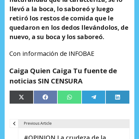
llevó a la boca, lo saboreó y luego
retiró los restos de comida que le
quedaron en los dedos llevándolos, de
nuevo, a su boca y los saboreó.
Con información de INFOBAE
Caiga Quien Caiga Tu fuente de
noticias SIN CENSURA
Compartir
Compartir
Compartir
Compartir
Comparti
X
Facebook
WhatsApp
Telegram
LinkedIn
en
en
en
en
en
(Twitter)
Previous Article
N
#OPINION La crudeza de la