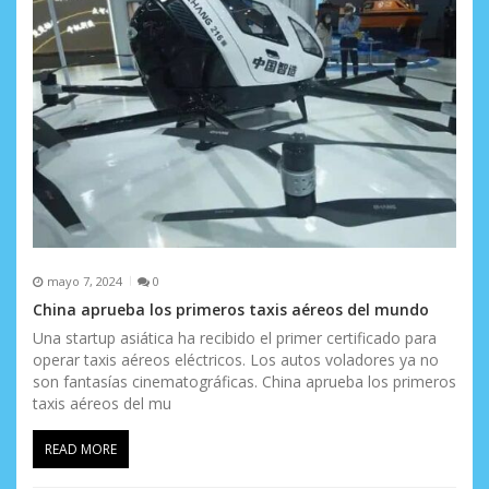
t
r
a
d
a
s
mayo 7, 2024
0
China aprueba los primeros taxis aéreos del mundo
Una startup asiática ha recibido el primer certificado para
operar taxis aéreos eléctricos. Los autos voladores ya no
son fantasías cinematográficas. China aprueba los primeros
taxis aéreos del mu
READ MORE