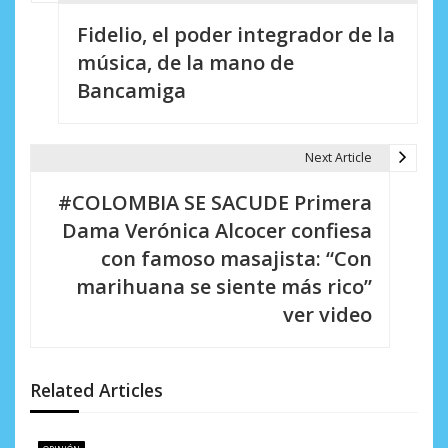
N
Fidelio, el poder integrador de la
a
música, de la mano de
v
Bancamiga
e
g
Next Article
a
#COLOMBIA SE SACUDE Primera
c
Dama Verónica Alcocer confiesa
i
con famoso masajista: “Con
marihuana se siente más rico”
ó
ver video
n
d
Related Articles
e
e