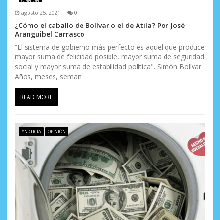
OPINIÓN
n
agosto 25, 2021
0
¿Cómo el caballo de Bolívar o el de Atila? Por José
t
Aranguibel Carrasco
r
“El sistema de gobierno más perfecto es aquel que produce
mayor suma de felicidad posible, mayor suma de seguridad
a
social y mayor suma de estabilidad política". Simón Bolívar
Años, meses, seman
d
READ MORE
a
s
#NOTICIA
OPINIÓN