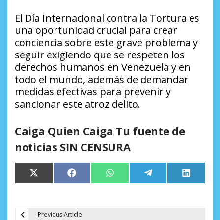
El Día Internacional contra la Tortura es
una oportunidad crucial para crear
conciencia sobre este grave problema y
seguir exigiendo que se respeten los
derechos humanos en Venezuela y en
todo el mundo, además de demandar
medidas efectivas para prevenir y
sancionar este atroz delito.
Caiga Quien Caiga Tu fuente de
noticias SIN CENSURA
Compartir
Compartir
Compartir
Compartir
Comparti
X
Facebook
WhatsApp
Telegram
LinkedIn
en
en
en
en
en
(Twitter)
Previous Article