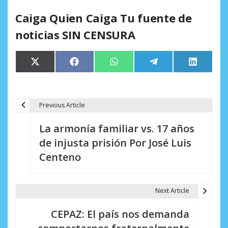
Caiga Quien Caiga Tu fuente de
noticias SIN CENSURA
Compartir
Compartir
Compartir
Compartir
Comparti
X
Facebook
WhatsApp
Telegram
LinkedIn
en
en
en
en
en
(Twitter)
Previous Article
N
La armonía familiar vs. 17 años
a
de injusta prisión Por José Luis
v
Centeno
e
g
Next Article
a
CEPAZ: El país nos demanda
c