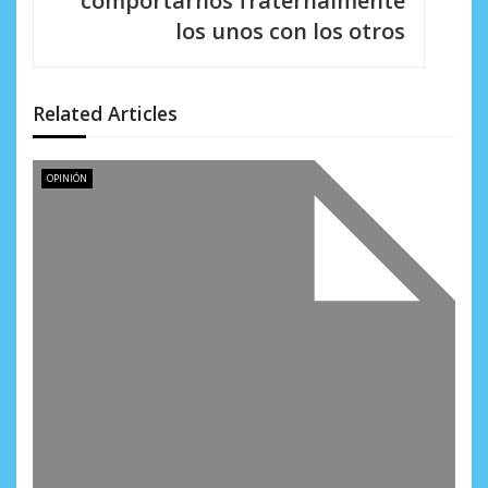
comportarnos fraternalmente
i
los unos con los otros
ó
n
Related Articles
d
e
OPINIÓN
e
n
t
r
a
d
a