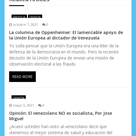
e
e
#NOTICIA
OPINIÓN
n
octubre 7, 2021
0
La columna de Oppenheimer: El lamentable apoyo de
t
la Unión Europea al dictador de Venezuela
r
Yo solía pensar que la Unión Europea era una líder de la
defensa de la democracia en el mundo. Pero la reciente
a
decisión de la Unión Europea de enviar una misión de
observación electoral a las fraudu
d
READ MORE
a
s
OPINIÓN
mayo 5, 2021
0
Opinión: El venezolano NO es socialista, Por Jose
Miguel
¿Acaso ustedes han visto al venezolano decir que
«tenemos el mejor sistema de salud y educación del