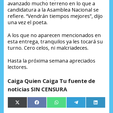
avanzado mucho terreno en lo que a
candidatura a la Asamblea Nacional se
refiere. “Vendrán tiempos mejores”, dijo
una vez el poeta.
A los que no aparecen mencionados en
esta entrega, tranquilos ya les tocará su
turno. Cero celos, ni malcriadeces.
Hasta la próxima semana apreciados
lectores.
Caiga Quien Caiga Tu fuente de
noticias SIN CENSURA
Compartir
Compartir
Compartir
Compartir
Comparti
X
Facebook
WhatsApp
Telegram
LinkedIn
en
en
en
en
en
(Twitter)