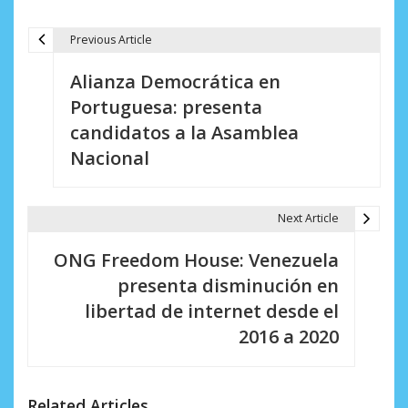
Previous Article
N
Alianza Democrática en
a
Portuguesa: presenta
v
candidatos a la Asamblea
e
Nacional
g
a
Next Article
c
ONG Freedom House: Venezuela
i
presenta disminución en
libertad de internet desde el
ó
2016 a 2020
n
d
Related Articles