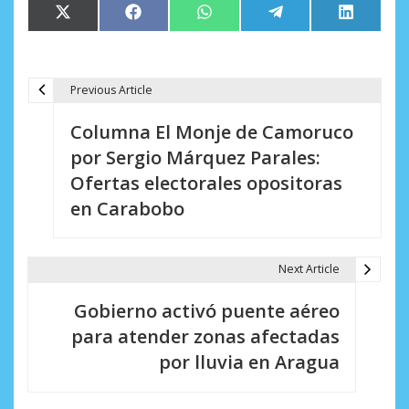
Compartir
Compartir
Compartir
Compartir
Comparti
X
Facebook
WhatsApp
Telegram
LinkedIn
en
en
en
en
en
(Twitter)
Previous Article
N
Columna El Monje de Camoruco
a
por Sergio Márquez Parales:
v
Ofertas electorales opositoras
e
en Carabobo
g
a
Next Article
c
Gobierno activó puente aéreo
i
para atender zonas afectadas
por lluvia en Aragua
ó
n