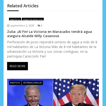
d
Related Articles
e
#NOTICIA
SERVICIOS PÚBLICOS
e
septiembre 2, 2020
0
n
Zulia: ¡Al Fin! La Victoria en Maracaibo tendrá agua
asegura Alcalde Willy Casanova
t
Perforación de pozo repondrá servicio de agua a más de 8
mil habitantes de La Victoria Más de 8 mil habitantes de la
r
urbanización La Victoria y sus zonas contiguas, en la
a
parroquia Caracciolo Parr
d
READ MORE
a
s
#NOTICIA
INTERNACIONALES