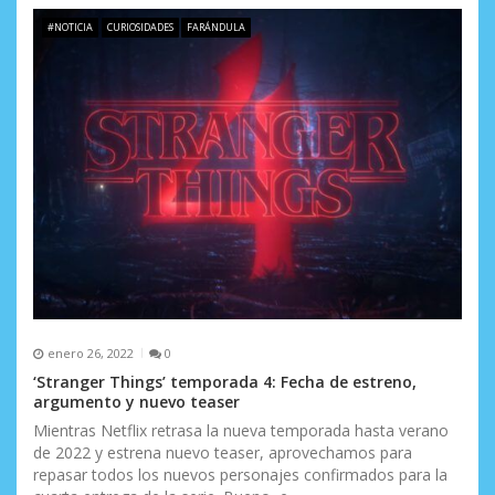
e
#NOTICIA
CURIOSIDADES
FARÁNDULA
n
t
r
a
d
a
s
enero 26, 2022
0
‘Stranger Things’ temporada 4: Fecha de estreno,
argumento y nuevo teaser
Mientras Netflix retrasa la nueva temporada hasta verano
de 2022 y estrena nuevo teaser, aprovechamos para
repasar todos los nuevos personajes confirmados para la