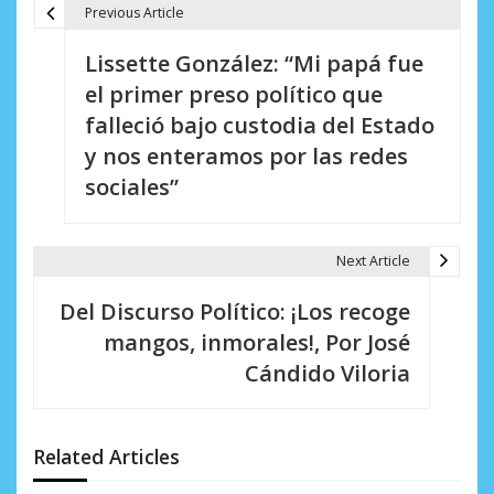
Previous Article
N
Lissette González: “Mi papá fue
a
el primer preso político que
v
falleció bajo custodia del Estado
e
y nos enteramos por las redes
sociales”
g
a
Next Article
c
i
Del Discurso Político: ¡Los recoge
mangos, inmorales!, Por José
ó
Cándido Viloria
n
d
Related Articles
e