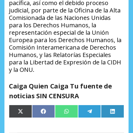
pacífica, así como el debido proceso
judicial, por parte de la Oficina de la Alta
Comisionada de las Naciones Unidas
para los Derechos Humanos, la
representación especial de la Unión
Europea para los Derechos Humanos, la
Comisión Interamericana de Derechos
Humanos, y las Relatorías Especiales
para la Libertad de Expresión de la CIDH
y la ONU.
Caiga Quien Caiga Tu fuente de
noticias SIN CENSURA
Compartir
Compartir
Compartir
Compartir
Comparti
X
Facebook
WhatsApp
Telegram
LinkedIn
en
en
en
en
en
(Twitter)