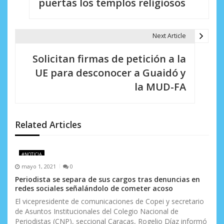
puertas los templos religiosos
v
e
Next Article
g
Solicitan firmas de petición a la
a
UE para desconocer a Guaidó y
c
la MUD-FA
i
ó
Related Articles
n
d
#NOTICIA
mayo 1, 2021
0
e
Periodista se separa de sus cargos tras denuncias en
e
redes sociales señalándolo de cometer acoso
El vicepresidente de comunicaciones de Copei y secretario
n
de Asuntos Institucionales del Colegio Nacional de
Periodistas (CNP), seccional Caracas, Rogelio Díaz informó