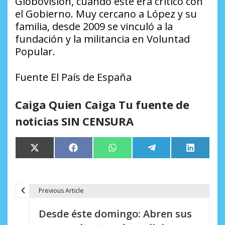
Globovisión, cuando este era crítico con
el Gobierno. Muy cercano a López y su
familia, desde 2009 se vinculó a la
fundación y la militancia en Voluntad
Popular.
Fuente El País de España
Caiga Quien Caiga Tu fuente de
noticias SIN CENSURA
Compartir
Compartir
Compartir
Compartir
Comparti
X
Facebook
WhatsApp
Telegram
LinkedIn
en
en
en
en
en
(Twitter)
Previous Article
N
Desde éste domingo: Abren sus
a