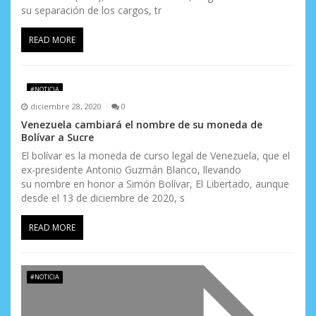
t
su separación de los cargos, tr
r
READ MORE
a
d
#NOTICIA
a
diciembre 28, 2020
0
Venezuela cambiará el nombre de su moneda de
s
Bolívar a Sucre
El bolívar es la moneda de curso legal de Venezuela, que el
ex-presidente Antonio Guzmán Blanco, llevando
su nombre en honor a Simón Bolívar, El Libertado, aunque
desde el 13 de diciembre de 2020, s
READ MORE
#NOTICIA