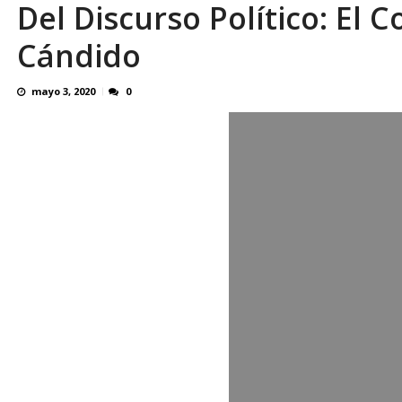
Del Discurso Político: El C
OVP denunció 15 años de violación sistemá
Cándido
mayo 3, 2020
0