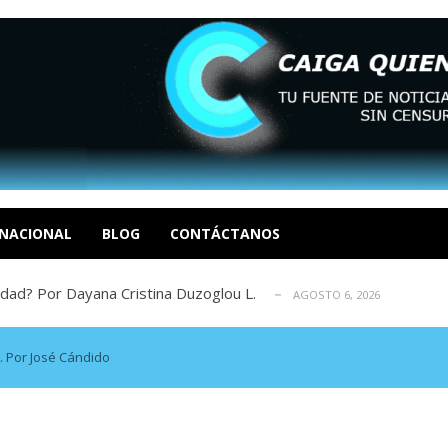
tica de derechos humanos en el Minister...
AGOSTO 6, 2026
 en un mercado impulsado por el auge de...
AGOSTO 6, 2026
o en La Guaira que hasta ahora no había ...
NACIONAL
BLOG
CONTÁCTANOS
AGOSTO 6, 2026
idad? Por Dayana Cristina Duzoglou L.
AGOSTO 6, 2026
xcusas, apagones y promesas incumplidas...
AGOSTO 6, 2026
tica de derechos humanos en el Minister...
AGOSTO 6, 2026
 en un mercado impulsado por el auge de...
AGOSTO 6, 2026
D. Por José Cándido
o en La Guaira que hasta ahora no había ...
AGOSTO 6, 2026
idad? Por Dayana Cristina Duzoglou L.
AGOSTO 6, 2026
xcusas, apagones y promesas incumplidas...
AGOSTO 6, 2026