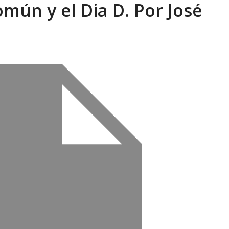
omún y el Dia D. Por José
tica de derechos humanos en el Minister...
AGOSTO 6, 2026