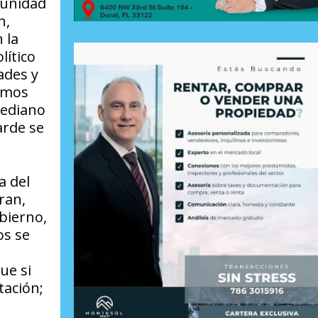
munidad
n,
 la
lítico
ades y
vamos
mediano
arde se
a del
ran,
bierno,
os se
ue si
tación;