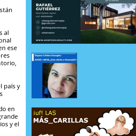
están
s al
onal
en ese
ores
torio,
 país y
s
ndo en
 grande
os y el