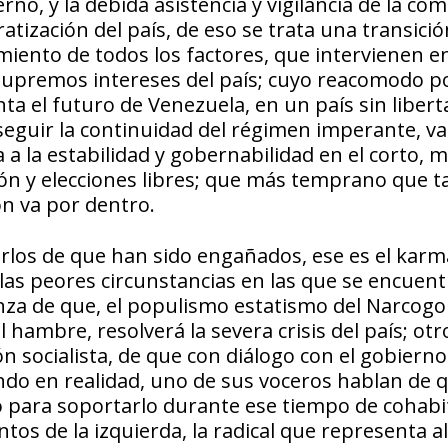
no, y la debida asistencia y vigilancia de la co
atización del país, de eso se trata una transició
miento de todos los factores, que intervienen en
s supremos intereses del país; cuyo reacomodo po
ta el futuro de Venezuela, en un país sin libert
 seguir la continuidad del régimen imperante, 
ta a la estabilidad y gobernabilidad en el corto, 
ión y elecciones libres; que más temprano que t
ón va por dentro.
erlos de que han sido engañados, ese es el karm
as peores circunstancias en las que se encuent
nza de que, el populismo estatismo del Narcogo
 hambre, resolverá la severa crisis del país; otr
n socialista, de que con diálogo con el gobierno
do en realidad, uno de sus voceros hablan de q
 para soportarlo durante ese tiempo de cohabi
os de la izquierda, la radical que representa al