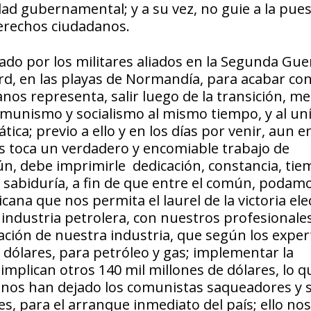
idad gubernamental; y a su vez, no guie a la pue
derechos ciudadanos.
zado por los militares aliados en la Segunda Gue
d, en las playas de Normandía, para acabar con
lanos representa, salir luego de la transición, m
 comunismo y socialismo al mismo tiempo, y al un
ca; previo a ello y en los días por venir, aun e
os toca un verdadero y encomiable trabajo de
ún, debe imprimirle dedicación, constancia, tie
a y sabiduría, a fin de que entre el común, podam
cana que nos permita el laurel de la victoria ele
industria petrolera, con nuestros profesionale
ración de nuestra industria, que según los exper
 dólares, para petróleo y gas; implementar la
implican otros 140 mil millones de dólares, lo q
e nos han dejado los comunistas saqueadores y 
res, para el arranque inmediato del país; ello no