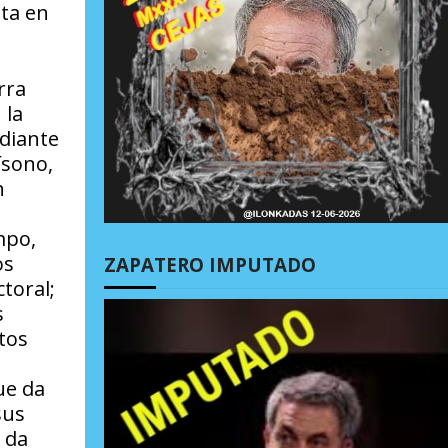
sta en
rra
 la
ediante
ísono,
n
mpo,
os
ZAPATERO IMPUTADO
ctoral;
s
tos
ue da
sus
s da