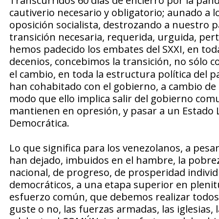
Transcurridos 60 días de encierro por la pand
cautiverio necesario y obligatorio; aunado a 
oposición socialista, destrozando a nuestro 
transición necesaria, requerida, urguida, per
hemos padecido los embates del SXXI, en tod
decenios, concebimos la transición, no sólo c
el cambio, en toda la estructura política del 
han cohabitado con el gobierno, a cambio de 
modo que ello implica salir del gobierno comu
mantienen en opresión, y pasar a un Estado L
Democrática.
Lo que significa para los venezolanos, a pesar
han dejado, imbuidos en el hambre, la pobreza
nacional, de progreso, de prosperidad individ
democráticos, a una etapa superior en plenitu
esfuerzo común, que debemos realizar todos l
guste o no, las fuerzas armadas, las iglesias, l