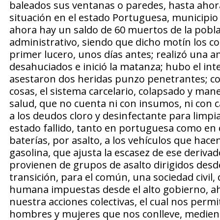
baleados sus ventanas o paredes, hasta ahora se
situación en el estado Portuguesa, municipi
ahora hay un saldo de 60 muertos de la pobla
administrativo, siendo que dicho motín los co
primer lucero, unos días antes; realizó una am
desahuciados e inició la matanza; hubo el inte
asestaron dos heridas punzo penetrantes; co
cosas, el sistema carcelario, colapsado y man
salud, que no cuenta ni con insumos, ni con 
a los deudos cloro y desinfectante para limpia
estado fallido, tanto en portuguesa como en 
baterías, por asalto, a los vehículos que hacen
gasolina, que ajusta la escasez de ese derivad
provienen de grupos de asalto dirigidos desde l
transición, para el común, una sociedad civil
humana impuestas desde el alto gobierno, a
nuestra acciones colectivas, el cual nos perm
hombres y mujeres que nos conlleve, mediente 