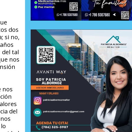
que
tos dos
a; si no,
1 años
del tal
que nos
ensión
e nos
ación
valores
cia del
 nos
 lo