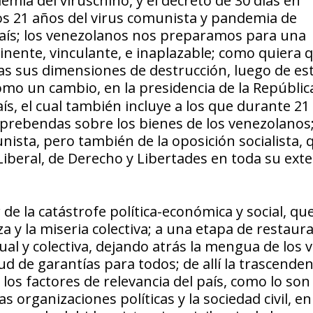
emia del viruschino, y el decreto de 30 días en
los 21 años del virus comunista y pandemia de
país; los venezolanos nos preparamos para una
tinente, vinculante, e inaplazable; como quiera 
as sus dimensiones de destrucción, luego de es
omo un cambio, en la presidencia de la Rep
ú
blic
país, el cual también incluye a los que durante 2
prebendas sobre los bienes de los venezolanos; 
nista, pero también de la oposición socialista, 
iberal, de Derecho y Libertades en toda su ext
 de la catástrofe política-económica y social, qu
 y la miseria colectiva; a una etapa de restaur
ual y colectiva, dejando atrás la mengua de los 
d de garantías para todos; de allí la trascenden
os factores de relevancia del país, como lo son
as organizaciones políticas y la sociedad civil, en