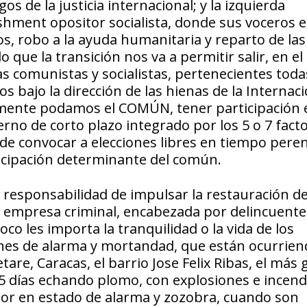
 de la justicia internacional; y la izquierda
shment opositor socialista, donde sus voceros 
s, robo a la ayuda humanitaria y reparto de las
que la transición nos va a permitir salir, en el
s comunistas y socialistas, pertenecientes toda
bajo la dirección de las hienas de la Internaci
cilmente podamos el COMÚN, tener participación 
rno de corto plazo integrado por los 5 o 7 fact
de convocar a elecciones libres en tiempo peren
rticipación determinante del común.
esponsabilidad de impulsar la restauración del
 la empresa criminal, encabezada por delincuente
oco les importa la tranquilidad o la vida de los
ones de alarma y mortandad, que están ocurrie
tare, Caracas, el barrio Jose Felix Ribas, el más
 5 días echando plomo, con explosiones e incendi
dor en estado de alarma y zozobra, cuando son