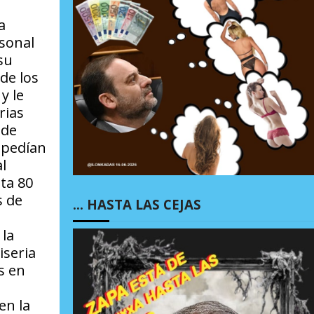
a
rsonal
su
de los
y le
rias
 de
 pedían
l
ta 80
s de
… HASTA LAS CEJAS
 la
iseria
s en
en la