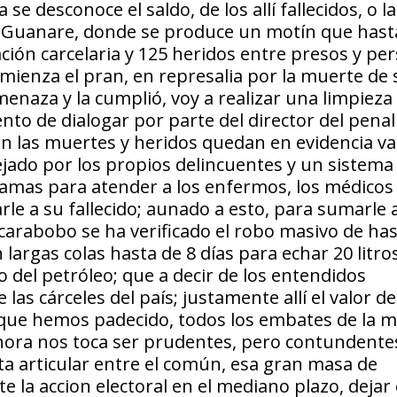
 desconoce el saldo, de los allí fallecidos, o la
o Guanare, donde se produce un motín que hast
ción carcelaria y 125 heridos entre presos y pe
mienza el pran, en represalia por la muerte de 
enaza y la cumplió, voy a realizar una limpieza 
nto de dialogar por parte del director del penal 
n las muertes y heridos quedan en evidencia va
ejado por los propios delincuentes y un sistema
camas para atender a los enfermos, los médicos
rle a su fallecido; aunado a esto, para sumarle a
carabobo se ha verificado el robo masivo de has
 largas colas hasta de 8 días para echar 20 litro
o del petróleo; que a decir de los entendidos
as cárceles del país; justamente allí el valor de
, que hemos padecido, todos los embates de la m
hora nos toca ser prudentes, pero contundente
ita articular entre el común, esa gran masa de
la accion electoral en el mediano plazo, dejar 