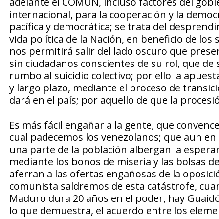
adelante el COMÚN, incluso factores del gobier
internacional, para la cooperación y la democr
pacífica y democrática; se trata del desprendi
vida política de la Nación, en beneficio de lo
nos permitirá salir del lado oscuro que presen
sin ciudadanos conscientes de su rol, que de
rumbo al suicidio colectivo; por ello la apues
y largo plazo, mediante el proceso de transic
dará en el país; por aquello de que la procesi
Es más fácil engañar a la gente, que convenc
cual padecemos los venezolanos; que aun en l
una parte de la población albergan la espera
mediante los bonos de miseria y las bolsas del
aferran a las ofertas engañosas de la oposició
comunista saldremos de esta catástrofe, cuan
Maduro dura 20 años en el poder, hay Guaidó
lo que demuestra, el acuerdo entre los element