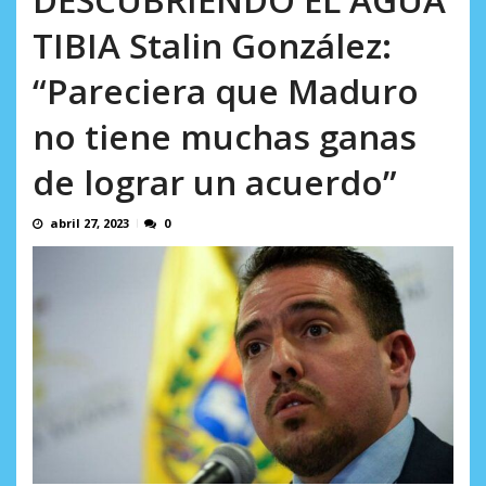
incumplidas...
AGOSTO 6, 2026
TIBIA Stalin González:
“Pareciera que Maduro
no tiene muchas ganas
de lograr un acuerdo”
abril 27, 2023
0