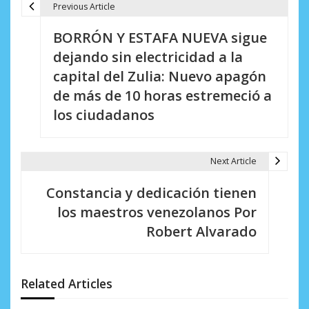
Previous Article
N
BORRÓN Y ESTAFA NUEVA sigue
a
dejando sin electricidad a la
v
capital del Zulia: Nuevo apagón
e
de más de 10 horas estremeció a
los ciudadanos
g
a
Next Article
c
i
Constancia y dedicación tienen
los maestros venezolanos Por
ó
Robert Alvarado
n
d
Related Articles
e