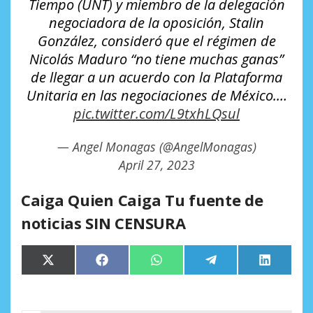
Tiempo (UNT) y miembro de la delegación
negociadora de la oposición, Stalin
González, consideró que el régimen de
Nicolás Maduro “no tiene muchas ganas”
de llegar a un acuerdo con la Plataforma
Unitaria en las negociaciones de México.…
pic.twitter.com/L9txhLQsul
— Angel Monagas (@AngelMonagas)
April 27, 2023
Caiga Quien Caiga Tu fuente de
noticias SIN CENSURA
Compartir
Compartir
Compartir
Compartir
Comparti
X
Facebook
WhatsApp
Telegram
LinkedIn
en
en
en
en
en
(Twitter)