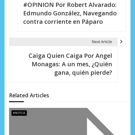
#OPINION Por Robert Alvarado:
a
Edmundo González, Navegando
v
contra corriente en Páparo
e
g
Next Article
a
Caiga Quien Caiga Por Angel
c
Monagas: A un mes, ¿Quién
i
gana, quién pierde?
ó
n
Related Articles
d
e
#NOTICIA
e