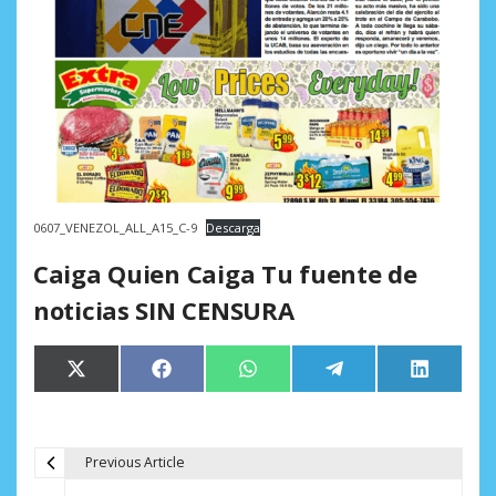
0607_VENEZOL_ALL_A15_C-9
Descarga
Caiga Quien Caiga Tu fuente de
noticias SIN CENSURA
Compartir
Compartir
Compartir
Compartir
Comparti
X
Facebook
WhatsApp
Telegram
LinkedIn
en
en
en
en
en
(Twitter)
Previous Article
N