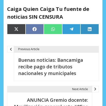
Caiga Quien Caiga Tu fuente de
noticias SIN CENSURA
Compartir
Compartir
Compartir
Compartir
Comparti
X
Facebook
WhatsApp
Telegram
LinkedIn
en
en
en
en
en
(Twitter)
Previous Article
N
Buenas noticias: Bancamiga
a
recibe pago de tributos
v
nacionales y municipales
e
g
Next Article
a
ANUNCIA Gremio docente:
c