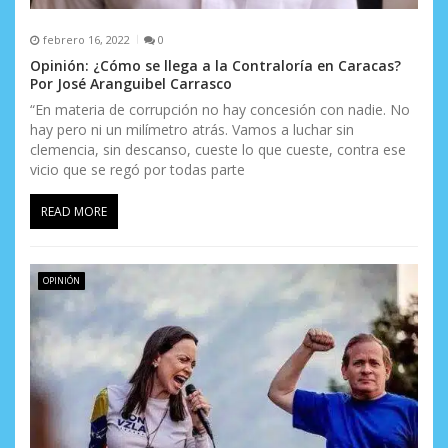
s
febrero 16, 2022
0
Opinión: ¿Cómo se llega a la Contraloría en Caracas?
Por José Aranguibel Carrasco
“En materia de corrupción no hay concesión con nadie. No
hay pero ni un milímetro atrás. Vamos a luchar sin
clemencia, sin descanso, cueste lo que cueste, contra ese
vicio que se regó por todas parte
READ MORE
OPINIÓN