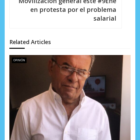
Movilización general este #9Ene
i
en protesta por el problema
salarial
ó
n
d
Related Articles
e
OPINIÓN
e
n
t
r
a
d
a