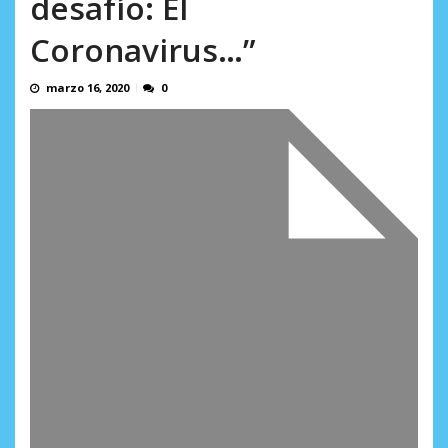
desafío: El
incumplidas...
AGOSTO 6, 2026
Coronavirus…”
marzo 16, 2020
0