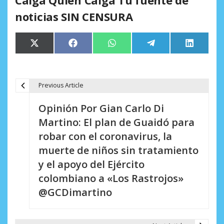
noticias SIN CENSURA
Compartir
Compartir
Compartir
Compartir
Comparti
X
Facebook
WhatsApp
Telegram
LinkedIn
en
en
en
en
en
(Twitter)
Previous Article
N
Opinión Por Gian Carlo Di
a
Martino: El plan de Guaidó para
v
robar con el coronavirus, la
e
muerte de niños sin tratamiento
y el apoyo del Ejército
g
colombiano a «Los Rastrojos»
a
@GCDimartino
c
i