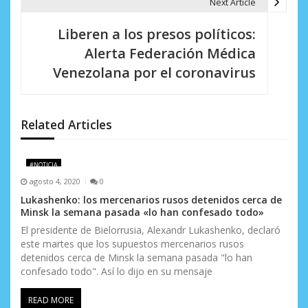
Next Article
ó
Liberen a los presos políticos:
n
Alerta Federación Médica
d
Venezolana por el coronavirus
e
e
Related Articles
n
t
#NOTICIA
agosto 4, 2020
0
r
Lukashenko: los mercenarios rusos detenidos cerca de
Minsk la semana pasada «lo han confesado todo»
a
El presidente de Bielorrusia, Alexandr Lukashenko, declaró
d
este martes que los supuestos mercenarios rusos
detenidos cerca de Minsk la semana pasada "lo han
a
confesado todo". Así lo dijo en su mensaje
s
READ MORE