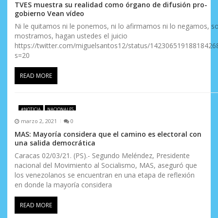
TVES muestra su realidad como órgano de difusión pro-
gobierno Vean vídeo
Ni le quitamos ni le ponemos, ni lo afirmamos ni lo negamos, s
mostramos, hagan ustedes el juicio
https://twitter.com/miguelsantos12/status/14230651918818426
s=20
READ MORE
#NOTICIA
NACIONALES
marzo 2, 2021
0
MAS: Mayoría considera que el camino es electoral con
una salida democrática
Caracas 02/03/21. (PS).- Segundo Meléndez, Presidente
nacional del Movimiento al Socialismo, MAS, aseguró que
los venezolanos se encuentran en una etapa de reflexión
en donde la mayoría considera
READ MORE