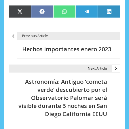
Compartir
Compartir
Compartir
Compartir
Comparti
X
Facebook
WhatsApp
Telegram
LinkedIn
en
en
en
en
en
(Twitter)
Previous Article
N
Hechos importantes enero 2023
a
v
Next Article
e
Astronomía: Antiguo ‘cometa
g
verde’ descubierto por el
a
Observatorio Palomar será
c
visible durante 3 noches en San
i
Diego California EEUU
ó