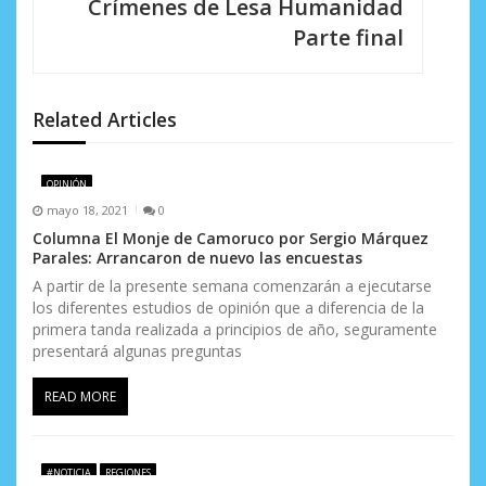
i
Crímenes de Lesa Humanidad
Parte final
ó
n
d
Related Articles
e
OPINIÓN
e
mayo 18, 2021
0
n
Columna El Monje de Camoruco por Sergio Márquez
Parales: Arrancaron de nuevo las encuestas
t
A partir de la presente semana comenzarán a ejecutarse
los diferentes estudios de opinión que a diferencia de la
r
primera tanda realizada a principios de año, seguramente
a
presentará algunas preguntas
d
READ MORE
a
s
#NOTICIA
REGIONES