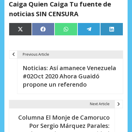
Caiga Quien Caiga Tu fuente de
noticias SIN CENSURA
Compartir
Compartir
Compartir
Compartir
Comparti
X
Facebook
WhatsApp
Telegram
LinkedIn
en
en
en
en
en
(Twitter)
Previous Article
N
Noticias: Así amanece Venezuela
a
#02Oct 2020 Ahora Guaidó
v
propone un referendo
e
g
Next Article
a
Columna El Monje de Camoruco
c
Por Sergio Márquez Parales: