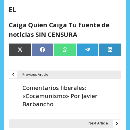
EL
Caiga Quien Caiga Tu fuente de
noticias SIN CENSURA
Compartir
Compartir
Compartir
Compartir
Comparti
X
Facebook
WhatsApp
Telegram
LinkedIn
en
en
en
en
en
(Twitter)
Previous Article
N
Comentarios liberales:
a
«Cocamunismo» Por Javier
v
Barbancho
e
g
Next Article