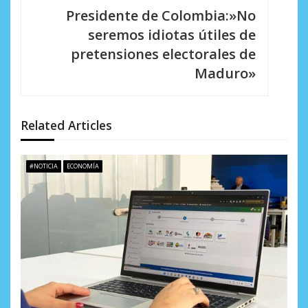
a
Presidente de Colombia:»No
c
seremos idiotas útiles de
i
pretensiones electorales de
Maduro»
ó
n
d
Related Articles
e
#NOTICIA
ECONOMÍA
e
n
t
r
a
d