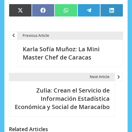
Compartir
Compartir
Compartir
Compartir
Comparti
X
Facebook
WhatsApp
Telegram
LinkedIn
en
en
en
en
en
(Twitter)
Previous Article
N
Karla Sofía Muñoz: La Mini
a
Master Chef de Caracas
v
e
Next Article
g
Zulia: Crean el Servicio de
a
Información Estadística
c
Económica y Social de Maracaibo
i
ó
Related Articles