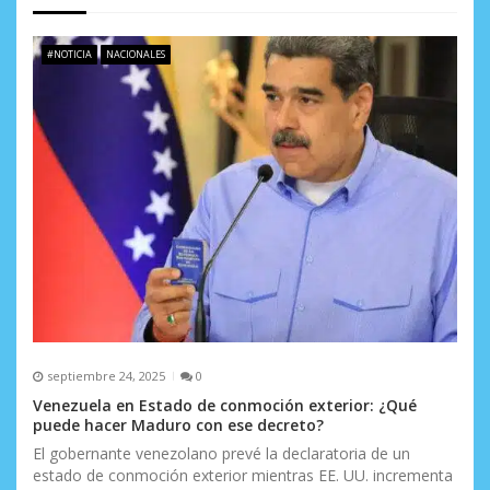
n
d
#NOTICIA
NACIONALES
e
e
n
t
r
a
d
a
septiembre 24, 2025
0
s
Venezuela en Estado de conmoción exterior: ¿Qué
puede hacer Maduro con ese decreto?
El gobernante venezolano prevé la declaratoria de un
estado de conmoción exterior mientras EE. UU. incrementa