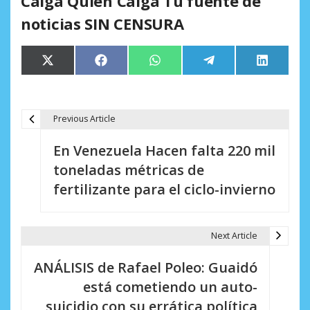
Caiga Quien Caiga Tu fuente de
noticias SIN CENSURA
Compartir
Compartir
Compartir
Compartir
Comparti
X
Facebook
WhatsApp
Telegram
LinkedIn
en
en
en
en
en
(Twitter)
Previous Article
N
En Venezuela Hacen falta 220 mil
a
toneladas métricas de
v
fertilizante para el ciclo-invierno
e
g
Next Article
a
ANÁLISIS de Rafael Poleo: Guaidó
c
está cometiendo un auto-
i
suicidio con su errática política