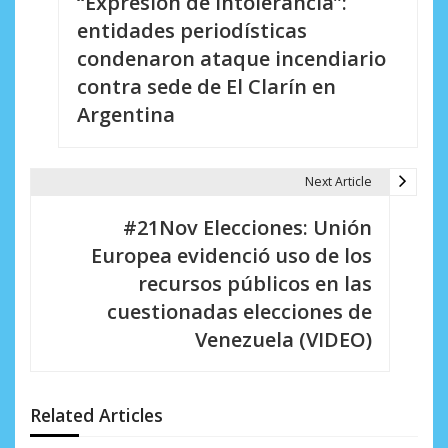
“Expresión de intolerancia”:
a
entidades periodísticas
v
condenaron ataque incendiario
e
contra sede de El Clarín en
Argentina
g
a
Next Article
c
i
#21Nov Elecciones: Unión
Europea evidenció uso de los
ó
recursos públicos en las
n
cuestionadas elecciones de
d
Venezuela (VIDEO)
e
e
Related Articles
n