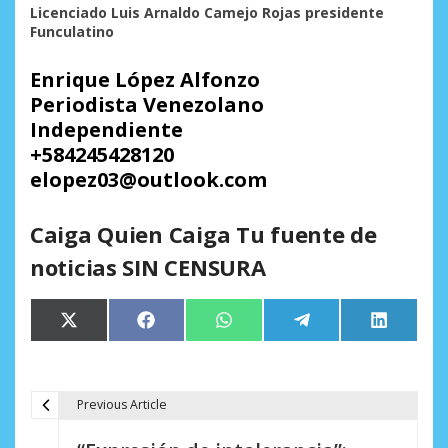
Licenciado Luis Arnaldo Camejo Rojas presidente
Funculatino
Enrique López Alfonzo
Periodista Venezolano
Independiente
+584245428120
elopez03@outlook.com
Caiga Quien Caiga Tu fuente de
noticias SIN CENSURA
Compartir
Compartir
Compartir
Compartir
Comparti
X
Facebook
WhatsApp
Telegram
LinkedIn
en
en
en
en
en
(Twitter)
Previous Article
N