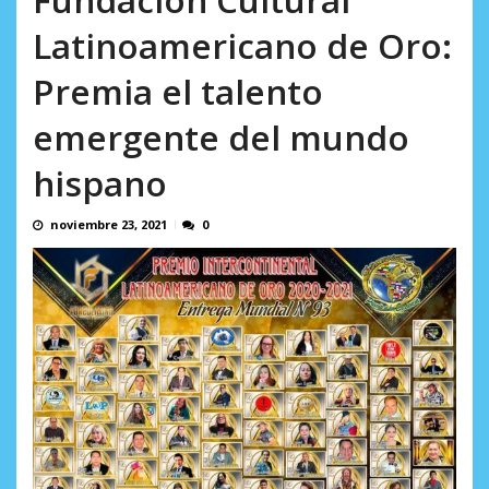
Minister...
AGOSTO 6, 2026
Latinoamericano de Oro:
Premia el talento
emergente del mundo
hispano
noviembre 23, 2021
0