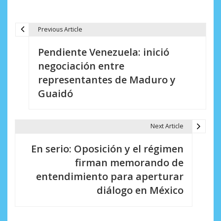
Previous Article
N
Pendiente Venezuela: inició
a
negociación entre
v
representantes de Maduro y
e
Guaidó
g
a
Next Article
c
En serio: Oposición y el régimen
i
firman memorando de
entendimiento para aperturar
ó
diálogo en México
n
d