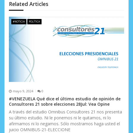
Related Articles
e
e
#NOTICIA
POLÍTICA
n
t
r
a
d
a
s
mayo 9, 2024
0
#VENEZUELA Qué dice el último estudio de opinión de
Consultores 21 sobre elecciones 28Jul: Vea Opine
A través del estudio Omnibus Consultores 21 nos presenta
su último estudio. Ni le ponemos ni le quitamos, ni lo
afirmamos ni lo negamos. Sólo mostramos haga usted el
juicio OMNIBUS-21-ELECCIONE