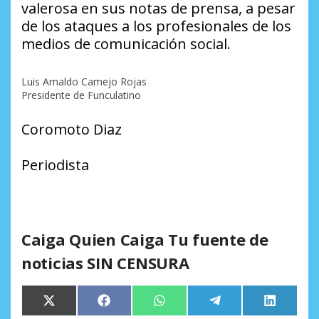
valerosa en sus notas de prensa, a pesar
de los ataques a los profesionales de los
medios de comunicación social.
Luis Arnaldo Camejo Rojas
Presidente de Funculatino
Coromoto Diaz
Periodista
Caiga Quien Caiga Tu fuente de
noticias SIN CENSURA
Compartir
Compartir
Compartir
Compartir
Comparti
X
Facebook
WhatsApp
Telegram
LinkedIn
en
en
en
en
en
(Twitter)