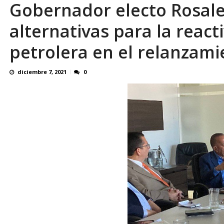
Gobernador electo Rosale
El último que apague la luz: 17 años de e
alternativas para la react
petrolera en el relanzami
diciembre 7, 2021
0