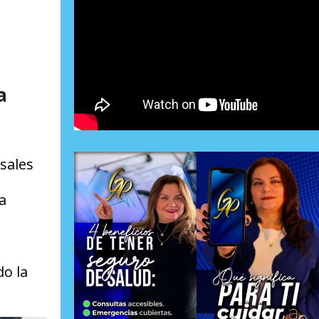
a
sales
a
do la