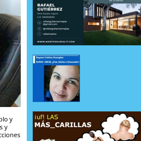
blo y
s y
cciones