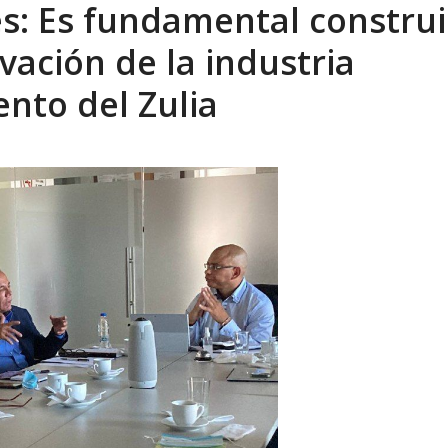
s: Es fundamental construi
xcusas, apagones y promesas incumplidas...
AGOSTO 6, 2026
ivación de la industria
ento del Zulia