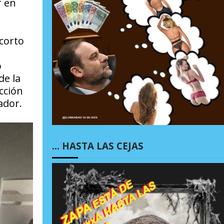
r en
 corto
o
de la
cción
ador.
… HASTA LAS CEJAS