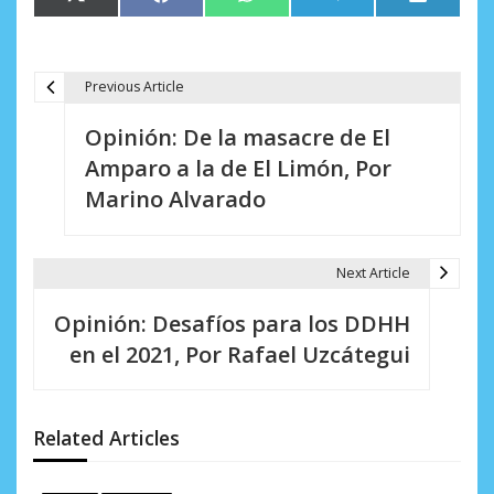
en
en
en
en
en
(Twitter)
Previous Article
N
Opinión: De la masacre de El
a
Amparo a la de El Limón, Por
v
Marino Alvarado
e
g
Next Article
a
Opinión: Desafíos para los DDHH
c
en el 2021, Por Rafael Uzcátegui
i
ó
Related Articles
n