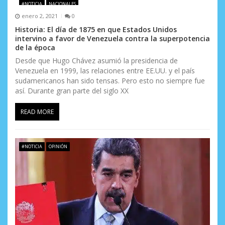
d
#NOTICIA
NACIONALES
enero 2, 2021
0
e
Historia: El día de 1875 en que Estados Unidos
e
intervino a favor de Venezuela contra la superpotencia
de la época
n
Desde que Hugo Chávez asumió la presidencia de
Venezuela en 1999, las relaciones entre EE.UU. y el país
t
sudamericanos han sido tensas. Pero esto no siempre fue
así. Durante gran parte del siglo XX
r
a
READ MORE
d
a
#NOTICIA
OPINIÓN
s