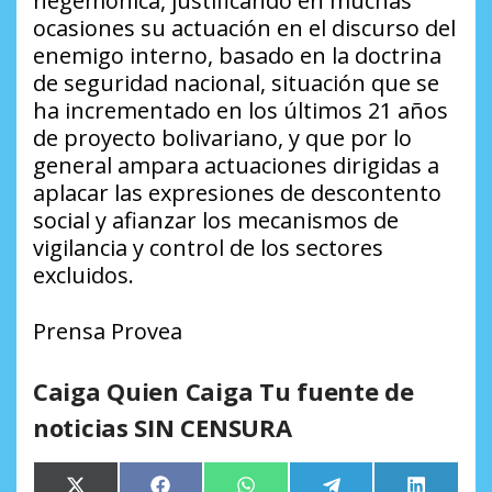
hegemónica, justificando en muchas
ocasiones su actuación en el discurso del
enemigo interno, basado en la doctrina
de seguridad nacional, situación que se
ha incrementado en los últimos 21 años
de proyecto bolivariano, y que por lo
general ampara actuaciones dirigidas a
aplacar las expresiones de descontento
social y afianzar los mecanismos de
vigilancia y control de los sectores
excluidos.
Prensa Provea
Caiga Quien Caiga Tu fuente de
noticias SIN CENSURA
Compartir
Compartir
Compartir
Compartir
Comparti
X
Facebook
WhatsApp
Telegram
LinkedIn