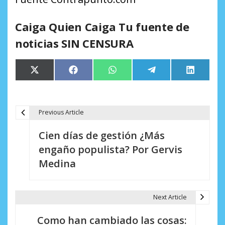
Caiga Quien Caiga Tu fuente de
noticias SIN CENSURA
Compartir
Compartir
Compartir
Compartir
Comparti
X
Facebook
WhatsApp
Telegram
LinkedIn
en
en
en
en
en
(Twitter)
Previous Article
N
Cien días de gestión ¿Más
a
engaño populista? Por Gervis
v
Medina
e
g
Next Article
a
Como han cambiado las cosas: