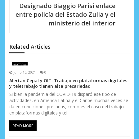
c
Designado Biaggio Parisi enlace
i
entre policía del Estado Zulia y el
ministerio del interior
ó
n
d
Related Articles
e
#NOTICIA
e
junio 15, 2021
0
n
Alertan Cepal y OIT: Trabajo en plataformas digitales
y teletrabajo tienen alta precariedad
t
Si bien la pandemia del COVID-19 disparó ese tipo de
actividades, en América Latina y el Caribe muchas veces se
r
da en condiciones precarias, como es el caso del trabajo
a
en plataformas digitales y tel
d
READ MORE
a