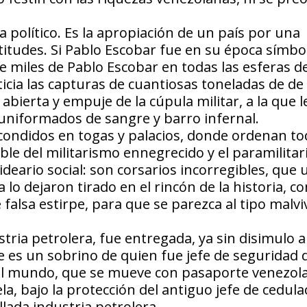
 político. Es la apropiación de un país por una
atitudes. Si Pablo Escobar fue en su época símbo
de miles de Pablo Escobar en todas las esferas de
oticia las capturas de cuantiosas toneladas de d
bierta y empuje de la cúpula militar, a la que l
 uniformados de sangre y barro infernal.
condidos en togas y palacios, donde ordenan to
ible del militarismo ennegrecido y el paramilita
deario social: son corsarios incorregibles, que
lo dejaron tirado en el rincón de la historia, c
falsa estirpe, para que se parezca al tipo malvi
stria petrolera, fue entregada, ya sin disimulo 
le es un sobrino de quien fue jefe de seguridad 
el mundo, que se mueve con pasaporte venezol
, bajo la protección del antiguo jefe de cedula
lada industria petrolera.