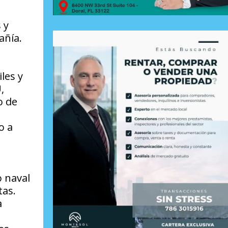
 y
añía.
les y
,
o de
o a
o naval
tas.
a