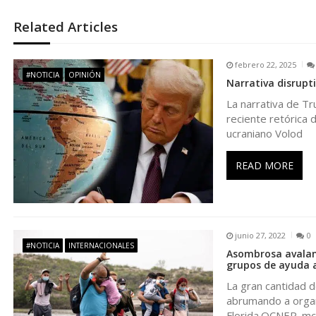
g
Related Articles
a
febrero 22, 2025
#NOTICIA
OPINIÓN
Narrativa disrupti
c
La narrativa de Tr
reciente retórica 
i
ucraniano Volod
ó
READ MORE
n
d
junio 27, 2022
0
#NOTICIA
INTERNACIONALES
Asombrosa avalanc
e
grupos de ayuda 
La gran cantidad 
e
abrumando a organi
Florida.OCNER .m