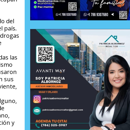
lo del
l país.
e drogas
e
das las
rismo
 usaron
on sus
viente,
alguno,
de
ano,
ción y