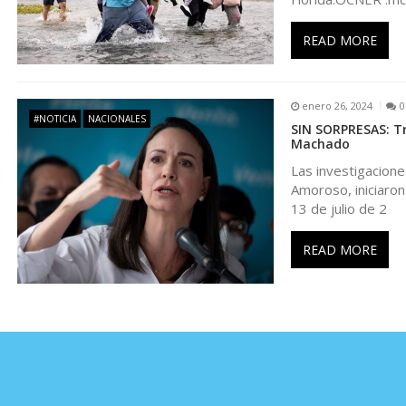
n
READ MORE
t
enero 26, 2024
0
r
#NOTICIA
NACIONALES
SIN SORPRESAS: Tr
Machado
a
Las investigacione
Amoroso, iniciaron
d
13 de julio de 2
READ MORE
a
s