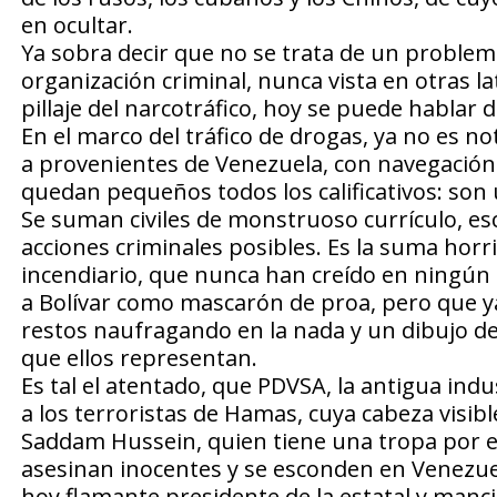
en ocultar.
Ya sobra decir que no se trata de un problema
organización criminal, nunca vista en otras l
pillaje del narcotráfico, hoy se puede hablar 
En el marco del tráfico de drogas, ya no es n
a provenientes de Venezuela, con navegación a
quedan pequeños todos los calificativos: son
Se suman civiles de monstruoso currículo, es
acciones criminales posibles. Es la suma horr
incendiario, que nunca han creído en ningún i
a Bolívar como mascarón de proa, pero que ya 
restos naufragando en la nada y un dibujo de 
que ellos representan.
Es tal el atentado, que PDVSA, la antigua indu
a los terroristas de Hamas, cuya cabeza visib
Saddam Hussein, quien tiene una tropa por 
asesinan inocentes y se esconden en Venezuela
hoy flamante presidente de la estatal y mancil