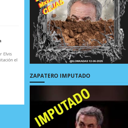
a
 Elvis
tación el
ZAPATERO IMPUTADO