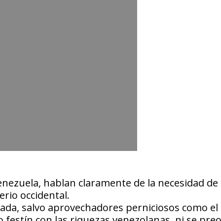
enezuela, hablan claramente de la necesidad de
erio occidental.
rada, salvo aprovechadores perniciosos como el
yo festín con las riquezas venezolanas, ni se pr