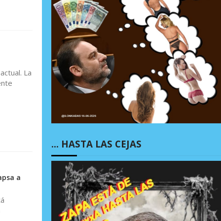
actual. La
ente
… HASTA LAS CEJAS
apsa a
tá
a