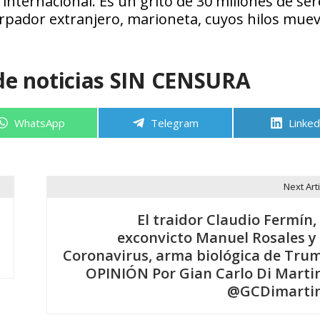
a internacional. Es un grito de 30 millones de ser
rpador extranjero, marioneta, cuyos hilos mue
de noticias SIN CENSURA
Compartir
Compartir
Compa
WhatsApp
Telegram
Linked
en
en
en
Next Arti
El traidor Claudio Fermín, 
exconvicto Manuel Rosales y 
Coronavirus, arma biológica de Tru
OPINIÓN Por Gian Carlo Di Marti
@GCDimarti