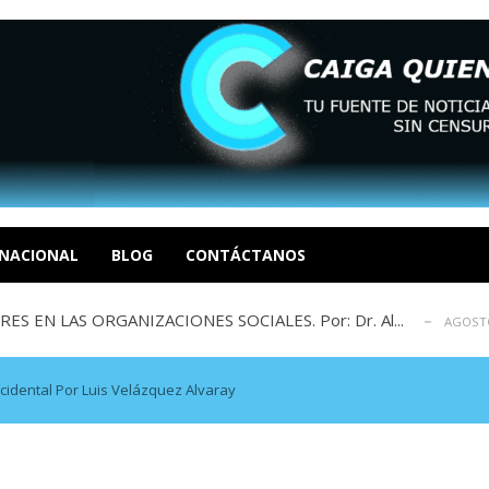
sbastador costo del colapso eléctrico en...
AGOSTO 7, 2026
idad? Por Dayana Cristina Duzoglou L.
AGOSTO 6, 2026
xcusas, apagones y promesas incumplidas...
NACIONAL
BLOG
CONTÁCTANOS
AGOSTO 6, 2026
 EN LAS ORGANIZACIONES SOCIALES. Por: Dr. Al...
AGOSTO
negociación en la política: distinc...
AGOSTO 7, 2026
sbastador costo del colapso eléctrico en...
AGOSTO 7, 2026
idad? Por Dayana Cristina Duzoglou L.
AGOSTO 6, 2026
ccidental Por Luis Velázquez Alvaray
xcusas, apagones y promesas incumplidas...
AGOSTO 6, 2026
 EN LAS ORGANIZACIONES SOCIALES. Por: Dr. Al...
AGOSTO
negociación en la política: distinc...
AGOSTO 7, 2026