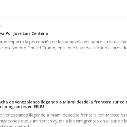
0
va Por José Luis Centeno
ump impacta la percepción de los venezolanos sobre su situación 
del presidente Donald Trump, en la que ha descalificado al presid
ha de venezolanos llegando a Miami desde la frontera sur col
a inmigrantes en EEUU
de venezolanos llegando a Miami desde la frontera con México es
zaciones que suministran ayuda a los inmigrantes en el sur de l
cclatchy-embed