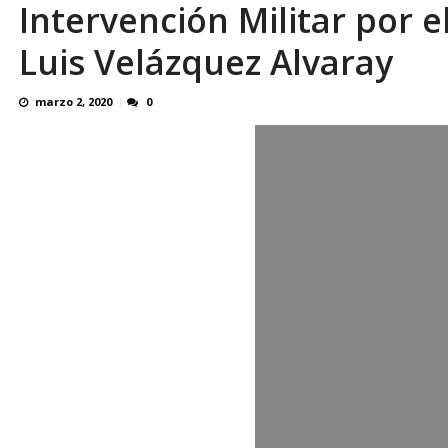
Intervención Militar por e
En 8 meses «876 horas de apagones» El de
Luis Velázquez Alvaray
marzo 2, 2020
0