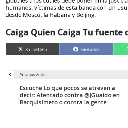
globales a los cuales debe poner fin la justici
humanos, víctimas de esta banda con un usu
desde Moscú, la Habana y Beijing.
Caiga Quien Caiga Tu fuente 
Compartir
Compartir
X (Twitter)
Facebook
en
en
Previous Article
N
Escuche Lo que pocos se atreven a
a
decir: Atentado contra @JGuaido en
Barquisimeto o contra la gente
v
e