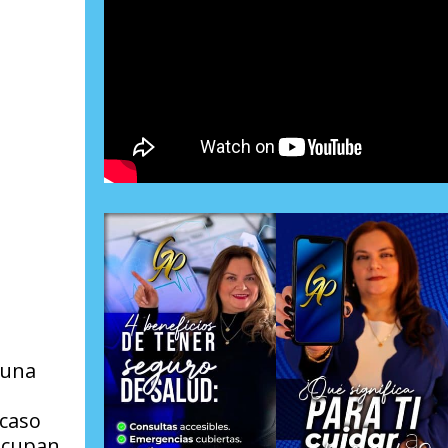
 una
 caso
eocupan