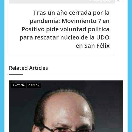
c
Tras un año cerrada por la
i
pandemia: Movimiento 7 en
Positivo pide voluntad política
ó
para rescatar núcleo de la UDO
n
en San Félix
d
e
Related Articles
e
n
#NOTICIA
OPINIÓN
t
r
a
d