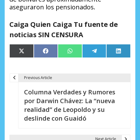
aseguraron los pensionados.
Caiga Quien Caiga Tu fuente de
noticias SIN CENSURA
Compartir
Compartir
Compartir
Compartir
Comparti
X
Facebook
WhatsApp
Telegram
LinkedIn
en
en
en
en
en
(Twitter)
Previous Article
N
Columna Verdades y Rumores
a
por Darwin Chávez: La “nueva
v
realidad” de Leopoldo y su
e
deslinde con Guaidó
g
a
Next Article