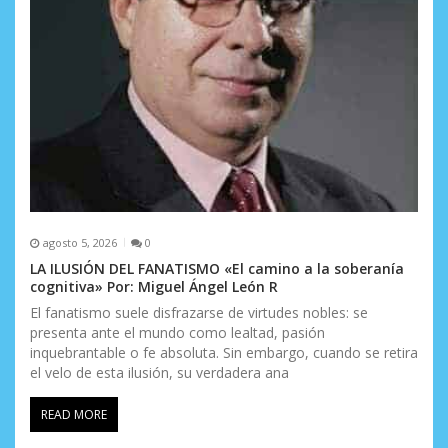
a
s
agosto 5, 2026
0
LA ILUSIÓN DEL FANATISMO «El camino a la soberanía
cognitiva» Por: Miguel Ángel León R
El fanatismo suele disfrazarse de virtudes nobles: se
presenta ante el mundo como lealtad, pasión
inquebrantable o fe absoluta. Sin embargo, cuando se retira
el velo de esta ilusión, su verdadera ana
READ MORE