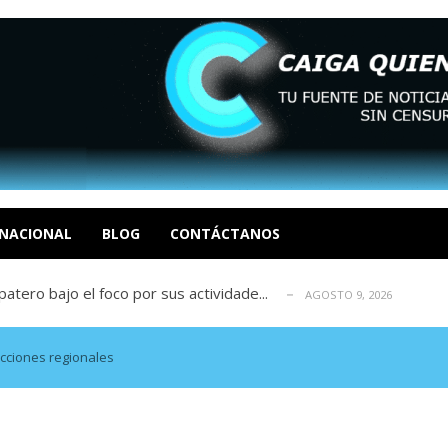
ca en Venezuela tras finalizar su mis...
AGOSTO 9, 2026
dar fondos para afectados por los terr...
AGOSTO 9, 2026
ia deja un policía muerto
NACIONAL
BLOG
CONTÁCTANOS
AGOSTO 9, 2026
atero bajo el foco por sus actividade...
AGOSTO 9, 2026
ció las secuelas que deja la prisión ...
AGOSTO 9, 2026
ca en Venezuela tras finalizar su mis...
AGOSTO 9, 2026
dar fondos para afectados por los terr...
AGOSTO 9, 2026
cciones regionales
ia deja un policía muerto
AGOSTO 9, 2026
atero bajo el foco por sus actividade...
AGOSTO 9, 2026
ció las secuelas que deja la prisión ...
AGOSTO 9, 2026