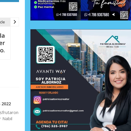
cle
la
er
o.
s 2022
isfrutaron
r Nabil