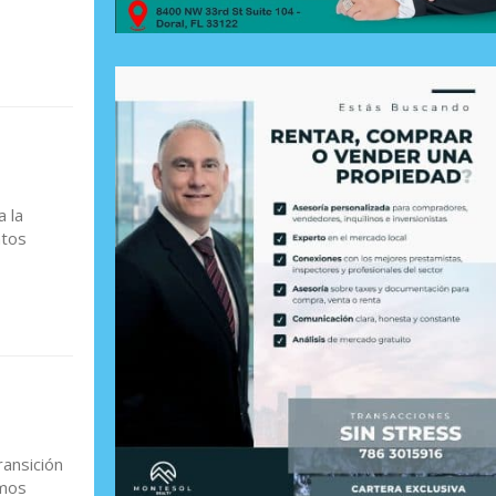
 la
ntos
ransición
amos