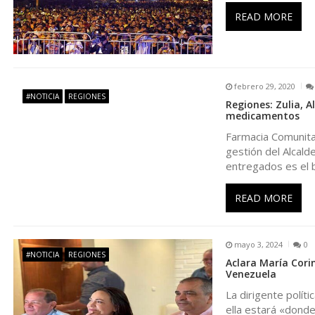
i
READ MORE
ó
n
febrero 29, 2020
d
#NOTICIA
REGIONES
Regiones: Zulia, 
medicamentos
e
Farmacia Comunitar
gestión del Alcal
entregados es el 
e
READ MORE
n
t
mayo 3, 2024
0
#NOTICIA
REGIONES
Aclara María Cori
r
Venezuela
La dirigente polít
ella estará «donde