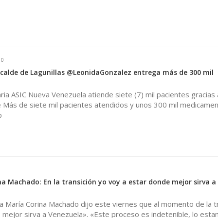
0
Alcalde de Lagunillas @LeonidaGonzalez entrega más de 300 mil
ia ASIC Nueva Venezuela atiende siete (7) mil pacientes gracias a
de Más de siete mil pacientes atendidos y unos 300 mil medicame
b
na Machado: En la transición yo voy a estar donde mejor sirva a
ica María Corina Machado dijo este viernes que al momento de la t
 mejor sirva a Venezuela». «Este proceso es indetenible, lo est