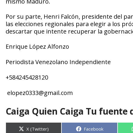
mismo Maduro.
Por su parte, Henri Falcón, presidente del pa
las elecciones regionales para elegir a los p
descartar que intente recuperar la gobernaci
Enrique López Alfonzo
Periodista Venezolano Independiente
+
584245428120
elopez0333
@
gmail.com
Caiga Quien Caiga Tu fuente 
Compartir
Compartir
X (Twitter)
Facebook
en
en