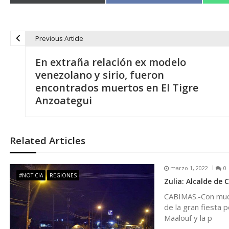
Previous Article
N
En extraña relación ex modelo
a
venezolano y sirio, fueron
encontrados muertos en El Tigre
v
Anzoategui
e
Related Articles
g
marzo 1, 2022
0
a
#NOTICIA
REGIONES
Zulia: Alcalde de 
CABIMAS.-Con mucha
c
de la gran fiesta 
Maalouf y la p