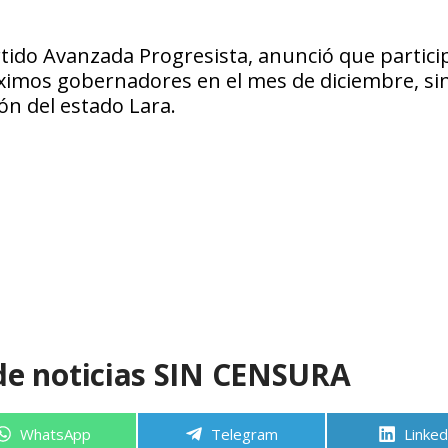
rtido Avanzada Progresista, anunció que partici
róximos gobernadores en el mes de diciembre, si
ón del estado Lara.
de noticias SIN CENSURA
Compartir
Compartir
Compa
WhatsApp
Telegram
Linked
en
en
en