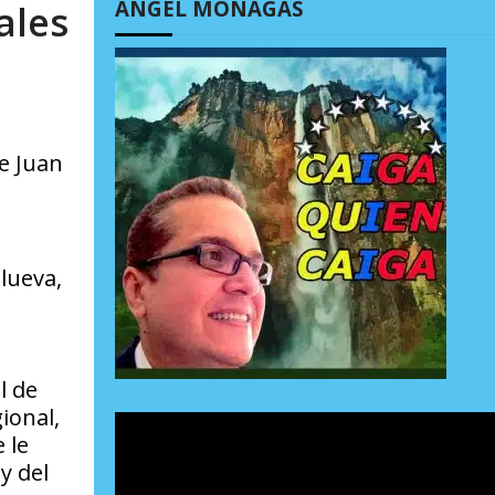
ÁNGEL MONAGAS
ales
e Juan
lueva,
l de
ional,
 le
y del