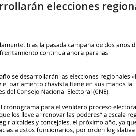
rollarán elecciones region
ca en Venezuela tras finalizar su mis...
AGOSTO 9, 2026
damente, tras la pasada campaña de dos
años
d
rentamiento continua ahora para las
ño se desarrollarán las elecciones regionales «l
 el parlamento chavista tiene en sus manos la
s del Consejo Nacional Electoral (CNE).
l cronograma para el venidero proceso electora
e los lleve a “renovar las poderes” a escala reg
ir alcaldes y concejales, el próximo año, ya que
as a estos funcionarios, por orden legislativa 