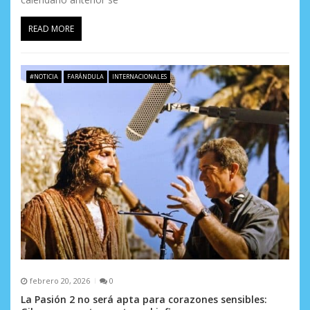
a
READ MORE
d
a
#NOTICIA
FARÁNDULA
INTERNACIONALES
s
febrero 20, 2026
0
La Pasión 2 no será apta para corazones sensibles: