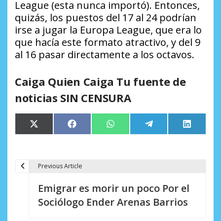
League (esta nunca importó). Entonces,
quizás, los puestos del 17 al 24 podrían
irse a jugar la Europa League, que era lo
que hacía este formato atractivo, y del 9
al 16 pasar directamente a los octavos.
Caiga Quien Caiga Tu fuente de
noticias SIN CENSURA
Compartir
Compartir
Compartir
Compartir
Comparti
X
Facebook
WhatsApp
Telegram
LinkedIn
en
en
en
en
en
(Twitter)
Previous Article
N
Emigrar es morir un poco Por el
a
Sociólogo Ender Arenas Barrios
v