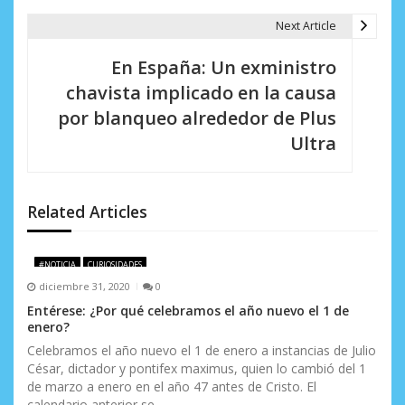
e
Next Article
g
En España: Un exministro
a
chavista implicado en la causa
c
por blanqueo alrededor de Plus
i
Ultra
ó
n
Related Articles
d
e
#NOTICIA
CURIOSIDADES
diciembre 31, 2020
0
e
Entérese: ¿Por qué celebramos el año nuevo el 1 de
enero?
n
Celebramos el año nuevo el 1 de enero a instancias de Julio
t
César, dictador y pontifex maximus, quien lo cambió del 1
de marzo a enero en el año 47 antes de Cristo. El
r
calendario anterior se