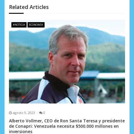
d
Related Articles
e
#NOTICIA
ECONOMÍA
e
n
t
r
a
d
a
s
agosto 9, 2023
0
Alberto Vollmer, CEO de Ron Santa Teresa y presidente
de Conapri: Venezuela necesita $500.000 millones en
inversiones