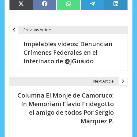
Compartir
Compartir
Compartir
Compartir
Comparti
X
Facebook
WhatsApp
Telegram
LinkedIn
en
en
en
en
en
(Twitter)
Previous Article
N
Impelables vídeos: Denuncian
a
Crímenes Federales en el
v
Interinato de @JGuaido
e
g
Next Article
a
Columna El Monje de Camoruco:
c
In Memoriam Flavio Fridegotto
i
el amigo de todos Por Sergio
Márquez P.
ó
n