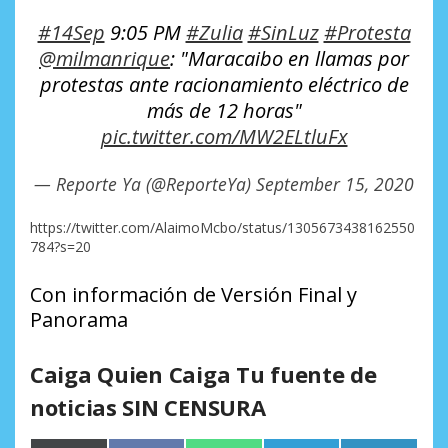
#14Sep
9:05 PM
#Zulia
#SinLuz
#Protesta
@milmanrique
: "Maracaibo en llamas por
protestas ante racionamiento eléctrico de
más de 12 horas"
pic.twitter.com/MW2ELtluFx
— Reporte Ya (@ReporteYa)
September 15, 2020
https://twitter.com/AlaimoMcbo/status/1305673438162550
784?s=20
Con información de Versión Final y
Panorama
Caiga Quien Caiga Tu fuente de
noticias SIN CENSURA