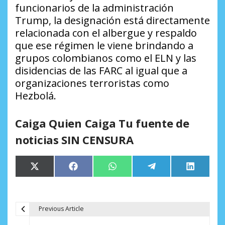
funcionarios de la administración
Trump, la designación está directamente
relacionada con el albergue y respaldo
que ese régimen le viene brindando a
grupos colombianos como el ELN y las
disidencias de las FARC al igual que a
organizaciones terroristas como
Hezbolá.
Caiga Quien Caiga Tu fuente de
noticias SIN CENSURA
Compartir
Compartir
Compartir
Compartir
Comparti
X
Facebook
WhatsApp
Telegram
LinkedIn
en
en
en
en
en
(Twitter)
Previous Article
N