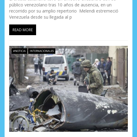
público venezolano tras 10 años de ausencia, en un
recorrido por su amplio repertorio Melendi estremeció
Venezuela desde su llegada al p
READ MORE
#NOTICIA
INTERNACIONALES