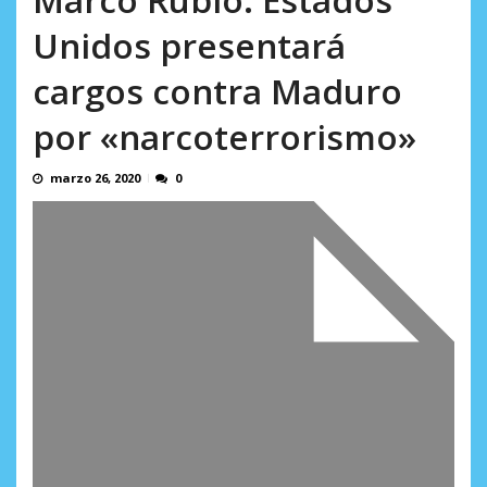
incumplidas...
AGOSTO 6, 2026
Unidos presentará
cargos contra Maduro
por «narcoterrorismo»
marzo 26, 2020
0