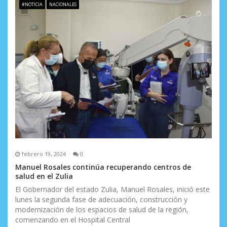
n
#NOTICIA
NACIONALES
t
r
a
d
a
s
febrero 19, 2024
0
Manuel Rosales continúa recuperando centros de
salud en el Zulia
El Gobernador del estado Zulia, Manuel Rosales, inició este
lunes la segunda fase de adecuación, construcción y
modernización de los espacios de salud de la región,
comenzando en el Hospital Central