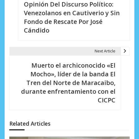
Opinión Del Discurso Político:
a
Venezolanos en Cautiverio y Sin
v
Fondo de Rescate Por José
e
Cándido
g
a
Next Article
c
Muerto el archiconocido «El
i
Mocho», líder de la banda El
Tren del Norte de Maracaibo,
ó
durante enfrentamiento con el
n
CICPC
d
e
Related Articles
e