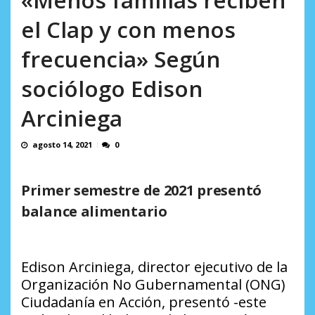
Minister...
AGOSTO 6, 2026
el Clap y con menos
frecuencia» Según
sociólogo Edison
Arciniega
agosto 14, 2021
0
Primer semestre de 2021 presentó
balance alimentario
Edison Arciniega, director ejecutivo de la
Organización No Gubernamental (ONG)
Ciudadanía en Acción, presentó -este