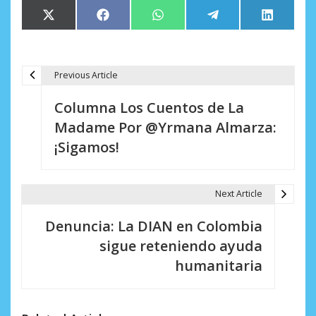
Compartir
Compartir
Compartir
Compartir
Comparti
X
Facebook
WhatsApp
Telegram
LinkedIn
en
en
en
en
en
(Twitter)
Previous Article
N
Columna Los Cuentos de La
a
Madame Por @Yrmana Almarza:
v
¡Sigamos!
e
g
Next Article
a
Denuncia: La DIAN en Colombia
c
sigue reteniendo ayuda
i
humanitaria
ó