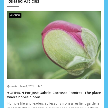
n
Related Articles
d
e
#NOTICIA
e
n
t
r
a
d
a
s
noviembre 4, 2024
0
#OPINION Por José Gabriel Carrasco Ramírez: The place
where hopes bloom
Humble life and leadership lessons from a resilient gardener