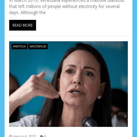
In March 2019, Venezuela experienced a massive blackout
that left millions of people without electricity for several
days. Although the
READ MORE
#NOTICIA
NACIONALES
marzo 6, 2023
0