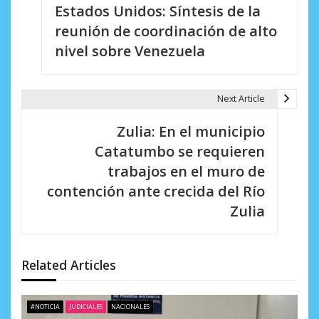
Estados Unidos: Síntesis de la
a
reunión de coordinación de alto
v
nivel sobre Venezuela
e
g
Next Article
a
Zulia: En el municipio
c
Catatumbo se requieren
i
trabajos en el muro de
contención ante crecida del Río
ó
Zulia
n
d
Related Articles
e
e
#NOTICIA
JUDICIALES
NACIONALES