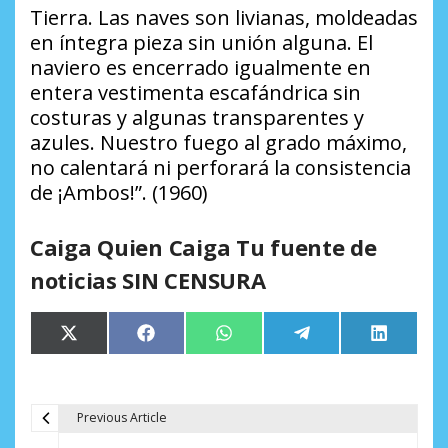
Tierra. Las naves son livianas, moldeadas
en íntegra pieza sin unión alguna. El
naviero es encerrado igualmente en
entera vestimenta escafándrica sin
costuras y algunas transparentes y
azules. Nuestro fuego al grado máximo,
no calentará ni perforará la consistencia
de ¡Ambos!”. (1960)
Caiga Quien Caiga Tu fuente de
noticias SIN CENSURA
Compartir
Compartir
Compartir
Compartir
Comparti
X
Facebook
WhatsApp
Telegram
LinkedIn
en
en
en
en
en
(Twitter)
Previous Article
N