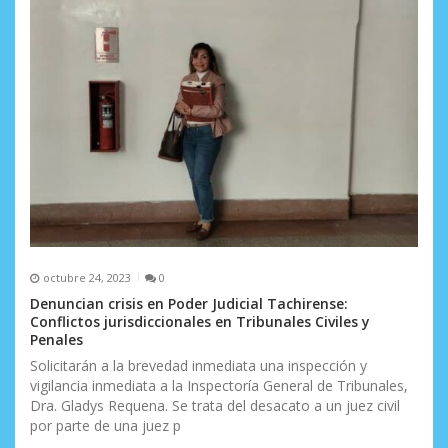
n
t
r
a
d
a
s
octubre 24, 2023
0
Denuncian crisis en Poder Judicial Tachirense:
Conflictos jurisdiccionales en Tribunales Civiles y
Penales
Solicitarán a la brevedad inmediata una inspección y
vigilancia inmediata a la Inspectoría General de Tribunales,
Dra. Gladys Requena. Se trata del desacato a un juez civil
por parte de una juez p