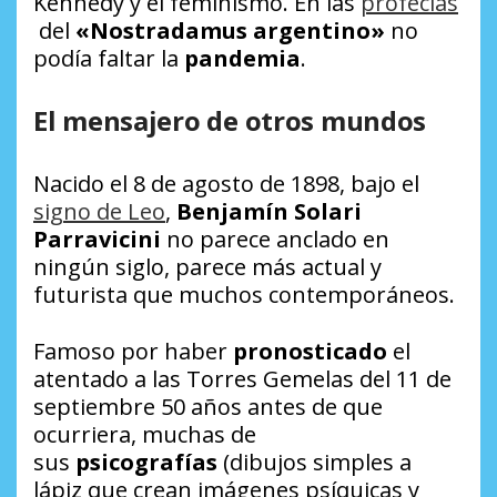
Kennedy y el feminismo. En las
profecías
del
«Nostradamus argentino»
no
podía faltar la
pandemia
.
El mensajero de otros mundos
Nacido el 8 de agosto de 1898, bajo el
signo de Leo
,
Benjamín Solari
Parravicini
no parece anclado en
ningún siglo, parece más actual y
futurista que muchos contemporáneos.
Famoso por haber
pronosticado
el
atentado a las Torres Gemelas del 11 de
septiembre 50 años antes de que
ocurriera, muchas de
sus
psicografías
(dibujos simples a
lápiz que crean imágenes psíquicas y