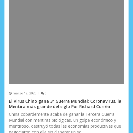
s
marzo 19, 2020
0
El Virus Chino gana 3ª Guerra Mundial: Coronavirus, la
Mentira más grande del siglo Por Richard Corrêa
China cobardemente acaba de ganar la Tercera Guerra
Mundial con mentiras biológicas, un golpe económico y
mentiroso, destruyó todas las economías productivas que
negociaron con ella sin disparar un so