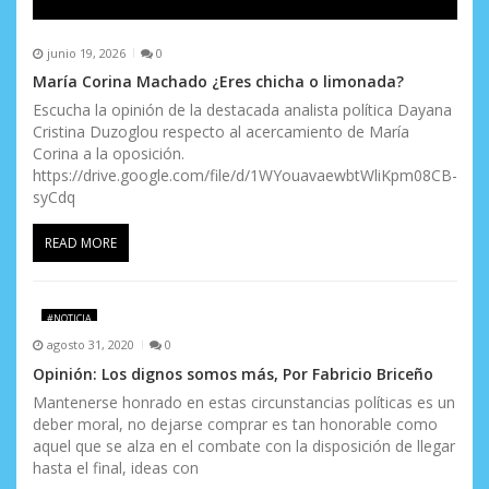
junio 19, 2026
0
María Corina Machado ¿Eres chicha o limonada?
Escucha la opinión de la destacada analista política Dayana
Cristina Duzoglou respecto al acercamiento de María
Corina a la oposición.
https://drive.google.com/file/d/1WYouavaewbtWliKpm08CB-
syCdq
READ MORE
#NOTICIA
agosto 31, 2020
0
Opinión: Los dignos somos más, Por Fabricio Briceño
Mantenerse honrado en estas circunstancias políticas es un
deber moral, no dejarse comprar es tan honorable como
aquel que se alza en el combate con la disposición de llegar
hasta el final, ideas con