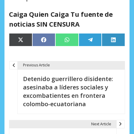
Caiga Quien Caiga Tu fuente de
noticias SIN CENSURA
Compartir
Compartir
Compartir
Compartir
Comparti
X
Facebook
WhatsApp
Telegram
LinkedIn
en
en
en
en
en
(Twitter)
Previous Article
N
Detenido guerrillero disidente:
a
asesinaba a líderes sociales y
v
excombatientes en frontera
e
colombo-ecuatoriana
g
a
Next Article