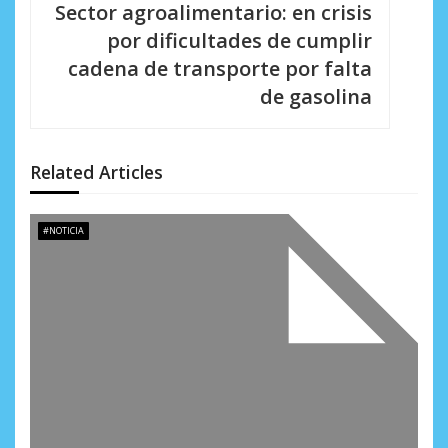
c
Sector agroalimentario: en crisis
i
por dificultades de cumplir
cadena de transporte por falta
ó
de gasolina
n
d
Related Articles
e
e
#NOTICIA
n
t
r
a
d
a