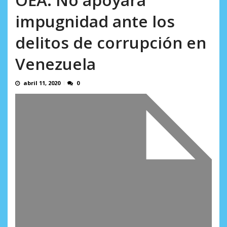
incumplidas...
AGOSTO 6, 2026
impugnidad ante los
delitos de corrupción en
Venezuela
abril 11, 2020
0