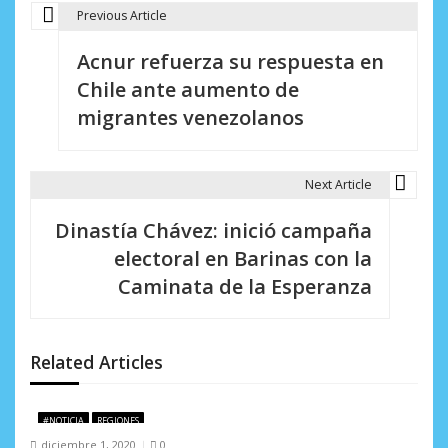
Previous Article
N
Acnur refuerza su respuesta en
a
Chile ante aumento de
v
migrantes venezolanos
e
g
Next Article
a
Dinastía Chávez: inició campaña
c
electoral en Barinas con la
i
Caminata de la Esperanza
ó
n
Related Articles
d
e
#NOTICIA
REGIONES
diciembre 1, 2020
0