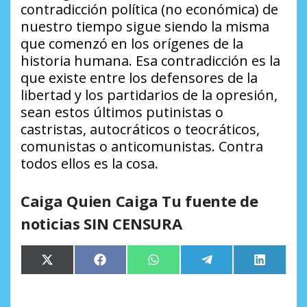
contradicción política (no económica) de
nuestro tiempo sigue siendo la misma
que comenzó en los orígenes de la
historia humana. Esa contradicción es la
que existe entre los defensores de la
libertad y los partidarios de la opresión,
sean estos últimos putinistas o
castristas, autocráticos o teocráticos,
comunistas o anticomunistas. Contra
todos ellos es la cosa.
Caiga Quien Caiga Tu fuente de
noticias SIN CENSURA
Compartir
Compartir
Compartir
Compartir
Comparti
X
Facebook
WhatsApp
Telegram
LinkedIn
en
en
en
en
en
(Twitter)