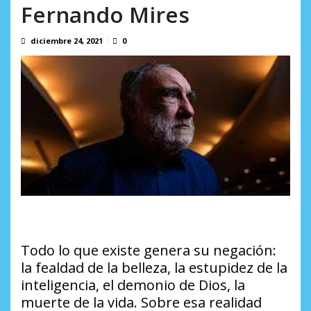
Fernando Mires
Binance despliega su tarjeta en Venezuela en un mercado
impulsado por el auge de...
agosto 6, 2026
diciembre 24, 2021
0
Todo lo que existe genera su negación:
la fealdad de la belleza, la estupidez de la
inteligencia, el demonio de Dios, la
muerte de la vida. Sobre esa realidad