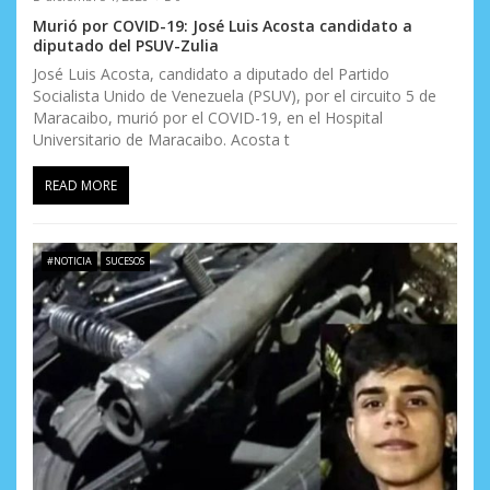
e
Murió por COVID-19: José Luis Acosta candidato a
diputado del PSUV-Zulia
n
José Luis Acosta, candidato a diputado del Partido
t
Socialista Unido de Venezuela (PSUV), por el circuito 5 de
Maracaibo, murió por el COVID-19, en el Hospital
r
Universitario de Maracaibo. Acosta t
a
READ MORE
d
a
#NOTICIA
SUCESOS
s