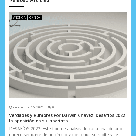
e
e
#NOTICIA
OPINIÓN
n
t
r
a
d
a
s
diciembre 16, 2021
0
Verdades y Rumores Por Darwin Chávez: Desafíos 2022
la oposición en su laberinto
DESAFÍOS 2022. Este tipo de análisis de cada final de año
parece ser parte de un círculo vicioso que se repite y se