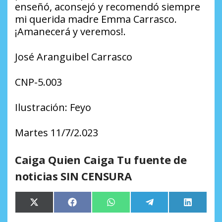
enseñó, aconsejó y recomendó siempre
mi querida madre Emma Carrasco.
¡Amanecerá y veremos!.
José Aranguibel Carrasco
CNP-5.003
Ilustración: Feyo
Martes 11/7/2.023
Caiga Quien Caiga Tu fuente de
noticias SIN CENSURA
Compartir
Compartir
Compartir
Compartir
Comparti
X
Facebook
WhatsApp
Telegram
LinkedIn
en
en
en
en
en
(Twitter)