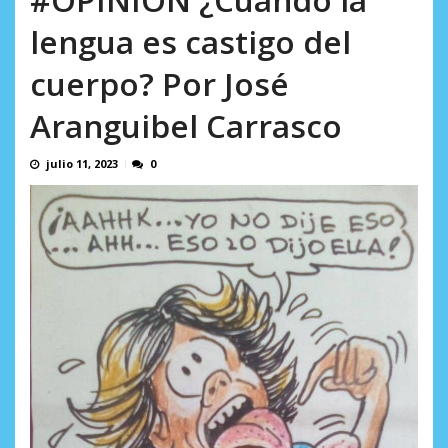
en...
AGOSTO 7, 2026
lengua es castigo del
cuerpo? Por José
Aranguibel Carrasco
julio 11, 2023
0