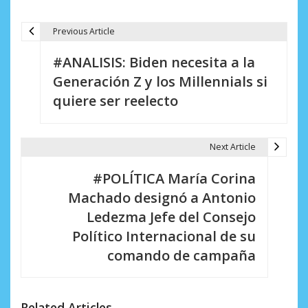
Previous Article
N
#ANALISIS: Biden necesita a la
a
Generación Z y los Millennials si
v
quiere ser reelecto
e
g
Next Article
a
#POLÍTICA María Corina
c
Machado designó a Antonio
i
Ledezma Jefe del Consejo
Político Internacional de su
ó
comando de campaña
n
d
Related Articles