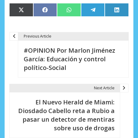
Compartir
Compartir
Compartir
Compartir
Comparti
X
Facebook
WhatsApp
Telegram
LinkedIn
en
en
en
en
en
(Twitter)
Previous Article
N
#OPINION Por Marlon Jiménez
a
García: Educación y control
v
político-Social
e
g
Next Article
a
El Nuevo Herald de Miami:
c
Diosdado Cabello reta a Rubio a
i
pasar un detector de mentiras
sobre uso de drogas
ó