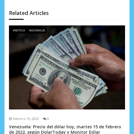
n
d
Related Articles
e
#NOTICIA
NACIONALES
e
n
t
r
a
d
a
s
febrero 15, 2022
0
Venezuela: Precio del dólar hoy, martes 15 de febrero
de 2022, según DolarToday y Monitor Dólar