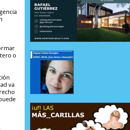
gencia
n
formar
tero o
ción
dad va
erecho
 puede
s