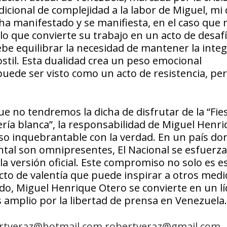
dicional de complejidad a la labor de Miguel, mi 
a manifestado y se manifiesta, en el caso que 
 que convierte su trabajo en un acto de desaf
be equilibrar la necesidad de mantener la inte
ostil. Esta dualidad crea un peso emocional
puede ser visto como un acto de resistencia, pe
ue no tendremos la dicha de disfrutar de la “Fie
ería blanca”, la responsabilidad de Miguel Henr
o inquebrantable con la verdad. En un país don
al son omnipresentes, El Nacional se esfuerza
la versión oficial. Este compromiso no solo es e
cto de valentía que puede inspirar a otros medi
ido, Miguel Henrique Otero se convierte en un l
amplio por la libertad de prensa en Venezuela.
rtveraz@hotmail.com
robertveraz@gmail.com