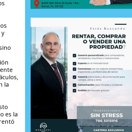
os
los
 y
sino
ión
mente
áculos,
n la
sto
o es la
frentó