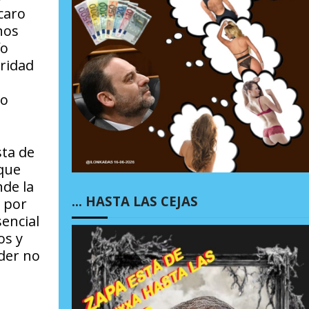
caro
nos
ío
gridad
ro
sta de
ique
de la
… HASTA LAS CEJAS
 por
sencial
os y
íder no