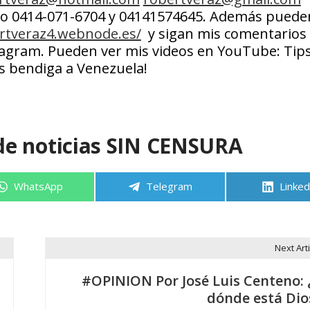
o 0414-071-6704 y 04141574645. Además pueden
ertveraz4.webnode.es/
y sigan mis comentarios 
tagram. Pueden ver mis videos en YouTube: Tip
s bendiga a Venezuela!
de noticias SIN CENSURA
Compartir
Compartir
Compa
WhatsApp
Telegram
Linked
en
en
en
Next Arti
#OPINION Por José Luis Centeno: 
dónde está Dio