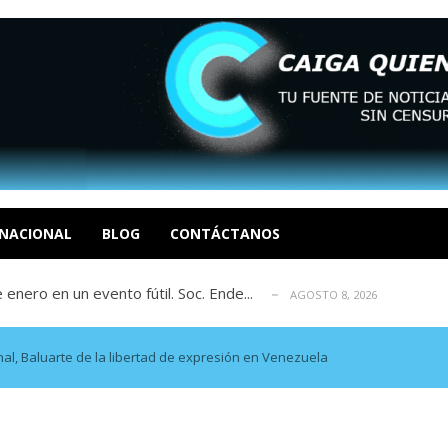
eón R
AGOSTO 8, 2026
tratégica, Realpolitik y el Desmante...
AGOSTO 8, 2026
 García
NACIONAL
BLOG
CONTÁCTANOS
AGOSTO 7, 2026
 enero en un evento fútil. Soc. Ende...
AGOSTO 8, 2026
osé Luis Centeno S
AGOSTO 8, 2026
eón R
AGOSTO 8, 2026
tratégica, Realpolitik y el Desmante...
AGOSTO 8, 2026
al, Baluarte de la libertad de expresión en Venezuela
 García
AGOSTO 7, 2026
 enero en un evento fútil. Soc. Ende...
AGOSTO 8, 2026
osé Luis Centeno S
AGOSTO 8, 2026