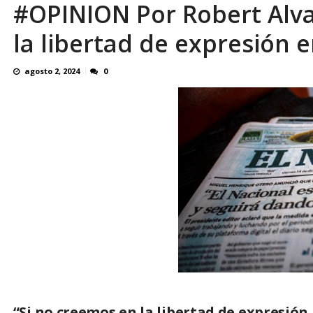
#OPINION Por Robert Alvar
¿QUE PROTEGES TU? Por: Miguel Ángel L
la libertad de expresión 
agosto 2, 2024
0
“Si no creemos en la libertad de expresió