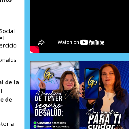
Social
el
ercicio
onales
l de la
l
e de
storia