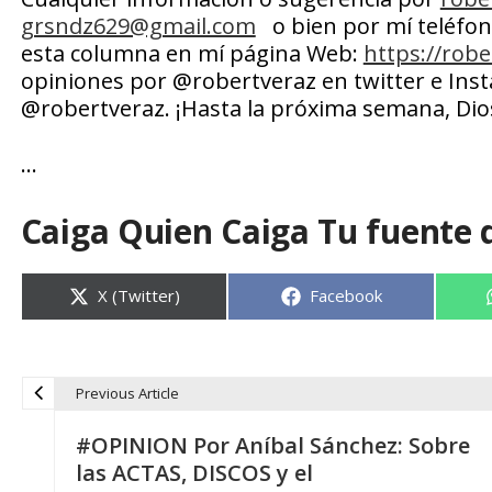
grsndz629@gmail.com
o bien por mí teléfon
esta columna en mí página Web:
https://rob
opiniones por @robertveraz en twitter e Ins
@robertveraz. ¡Hasta la próxima semana, Dio
…
Caiga Quien Caiga Tu fuente 
Compartir
Compartir
X (Twitter)
Facebook
en
en
Previous Article
N
#OPINION Por Aníbal Sánchez: Sobre
a
las ACTAS, DISCOS y el