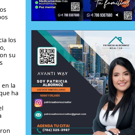
los
pos
ia los
o,
con su
s
 en la
 que ha
el
a
eron