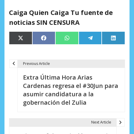
Caiga Quien Caiga Tu fuente de
noticias SIN CENSURA
Compartir
Compartir
Compartir
Compartir
Comparti
X
Facebook
WhatsApp
Telegram
LinkedIn
en
en
en
en
en
(Twitter)
Previous Article
N
Extra Última Hora Arias
a
Cardenas regresa el #30Jun para
v
asumir candidatura a la
e
gobernación del Zulia
g
a
Next Article
c