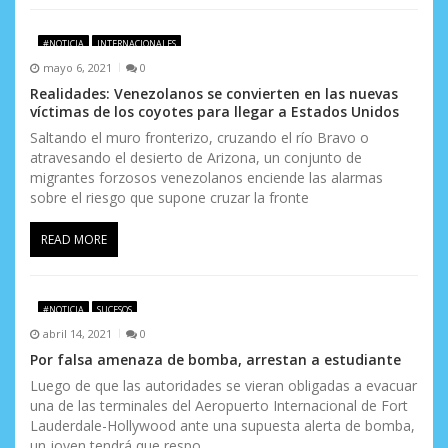
s
#NOTICIA
INTERNACIONALES
mayo 6, 2021
0
Realidades: Venezolanos se convierten en las nuevas
víctimas de los coyotes para llegar a Estados Unidos
Saltando el muro fronterizo, cruzando el río Bravo o
atravesando el desierto de Arizona, un conjunto de
migrantes forzosos venezolanos enciende las alarmas
sobre el riesgo que supone cruzar la fronte
READ MORE
#NOTICIA
SUCESOS
abril 14, 2021
0
Por falsa amenaza de bomba, arrestan a estudiante
Luego de que las autoridades se vieran obligadas a evacuar
una de las terminales del Aeropuerto Internacional de Fort
Lauderdale-Hollywood ante una supuesta alerta de bomba,
un joven tendrá que respo