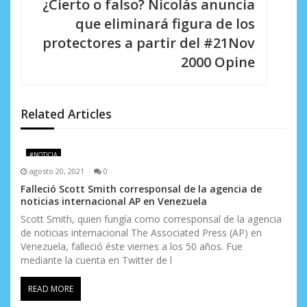
¿Cierto o falso? Nicolás anuncia
i
que eliminará figura de los
protectores a partir del #21Nov
ó
2000 Opine
n
d
Related Articles
e
e
#NOTICIA
n
agosto 20, 2021
0
Falleció Scott Smith corresponsal de la agencia de
t
noticias internacional AP en Venezuela
r
Scott Smith, quien fungía como corresponsal de la agencia
de noticias internacional The Associated Press (AP) en
a
Venezuela, falleció éste viernes a los 50 años. Fue
mediante la cuenta en Twitter de l
d
READ MORE
a