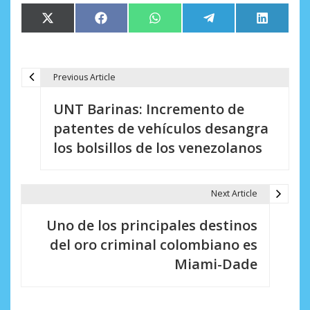
Compartir
Compartir
Compartir
Compartir
Comparti
X
Facebook
WhatsApp
Telegram
LinkedIn
en
en
en
en
en
(Twitter)
Previous Article
N
UNT Barinas: Incremento de
a
patentes de vehículos desangra
v
los bolsillos de los venezolanos
e
g
Next Article
a
Uno de los principales destinos
c
del oro criminal colombiano es
i
Miami-Dade
ó