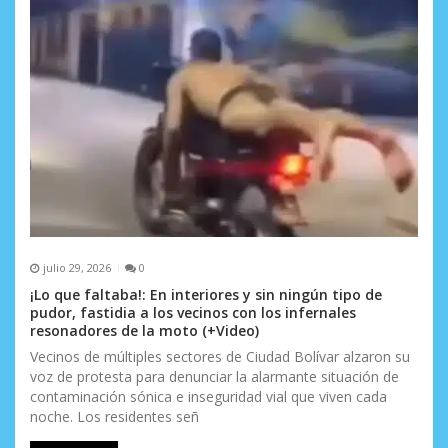
t
r
a
d
a
s
julio 29, 2026
0
¡Lo que faltaba!: En interiores y sin ningún tipo de
pudor, fastidia a los vecinos con los infernales
resonadores de la moto (+Video)
Vecinos de múltiples sectores de Ciudad Bolívar alzaron su
voz de protesta para denunciar la alarmante situación de
contaminación sónica e inseguridad vial que viven cada
noche. Los residentes señ