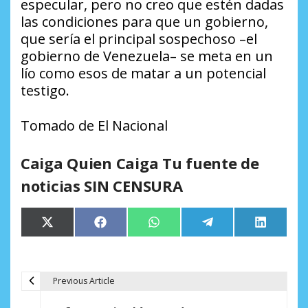
especular, pero no creo que estén dadas
las condiciones para que un gobierno,
que sería el principal sospechoso –el
gobierno de Venezuela– se meta en un
lío como esos de matar a un potencial
testigo.
Tomado de El Nacional
Caiga Quien Caiga Tu fuente de
noticias SIN CENSURA
Compartir
Compartir
Compartir
Compartir
Comparti
X
Facebook
WhatsApp
Telegram
LinkedIn
en
en
en
en
en
(Twitter)
Previous Article
N