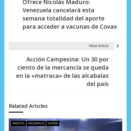
Ofrece Nicolás Maduro:
a
Venezuela cancelará esta
v
semana totalidad del aporte
e
para acceder a vacunas de Covax
g
a
Next Article
c
Acción Campesina: Un 30 por
i
ciento de la mercancía se queda
en la «matraca» de las alcabalas
ó
del país
n
d
Related Articles
e
e
#NOTICIA
NACIONALES
SUCESOS
n