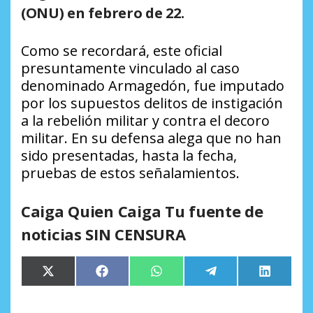
(ONU) en febrero de 22.
Como se recordará, este oficial
presuntamente vinculado al caso
denominado Armagedón, fue imputado
por los supuestos delitos de instigación
a la rebelión militar y contra el decoro
militar. En su defensa alega que no han
sido presentadas, hasta la fecha,
pruebas de estos señalamientos.
Caiga Quien Caiga Tu fuente de
noticias SIN CENSURA
Compartir
Compartir
Compartir
Compartir
Comparti
X
Facebook
WhatsApp
Telegram
LinkedIn
en
en
en
en
en
(Twitter)