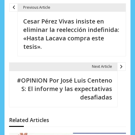
Previous Article
N
Cesar Pérez Vivas insiste en
a
eliminar la reelección indefinida:
v
«Hasta Lacava compra este
e
tesis».
g
a
Next Article
c
#OPINION Por José Luis Centeno
i
S: El informe y las expectativas
desafiadas
ó
n
d
Related Articles
e