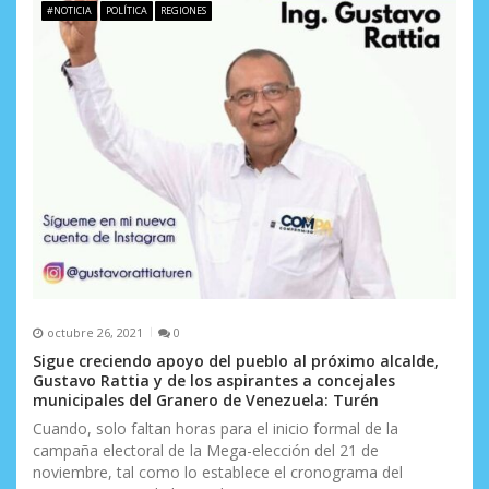
#NOTICIA
POLÍTICA
REGIONES
e
n
t
r
a
d
a
s
octubre 26, 2021
0
Sigue creciendo apoyo del pueblo al próximo alcalde,
Gustavo Rattia y de los aspirantes a concejales
municipales del Granero de Venezuela: Turén
Cuando, solo faltan horas para el inicio formal de la
campaña electoral de la Mega-elección del 21 de
noviembre, tal como lo establece el cronograma del